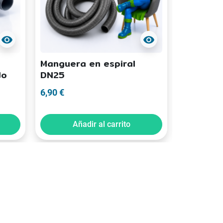
visibility
visibility
Manguera en espiral
Colector
do
DN25
filtrante
6,90 €
29,90 €
Añadir al carrito
Añ