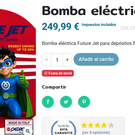
Bomba eléctri
249,99 €
Impuestos incluidos
208,33
Bomba eléctrica Future Jet para depósitos f
Añadir al carrito
−
+
keyboard_arrow_right
Fuera de stock

Siguiente
Compartir
Compartir
Tuitear
Pinterest
zoom_in
por 6 opiniones