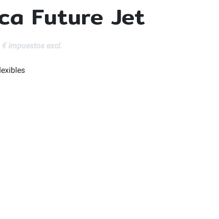
ca Future Jet
 € impuestos excl.
lexibles