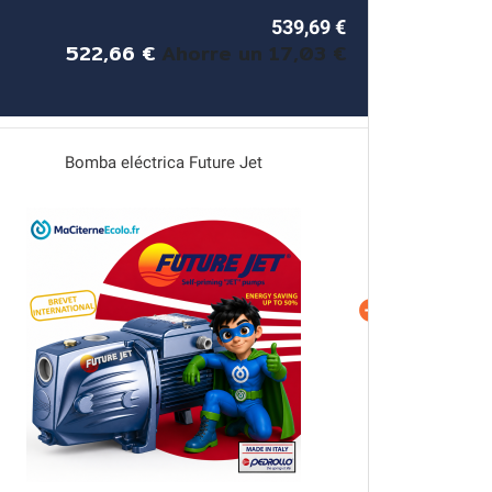
539,69 €
522,66 €
Ahorre un 17,03 €
Bomba eléctrica Future Jet
Contr