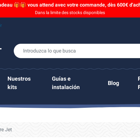
adeau 🎁🎁 vous attend avec votre commande, dès 600€ d'acha
Dans la limite des stocks disponibles
r
Nuestros
Guías e
Blog
kits
instalación
re Jet