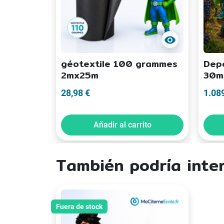
visibility
géotextile 100 grammes
Depó
2mx25m
30m
28,98 €
1.08
Añadir al carrito
También podría inte
Fuera de stock