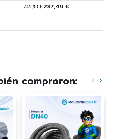
237,49 €
249,99 €
bién compraron:
keyboard_arrow_left
keyboard_arrow_right
Anterior
Siguiente