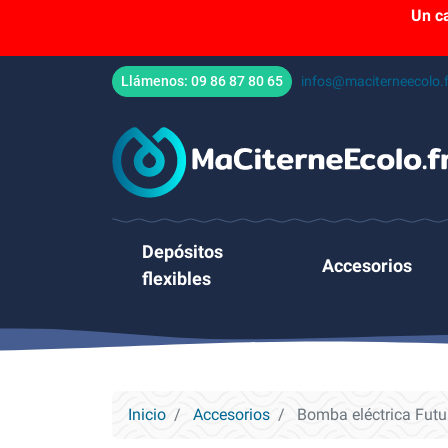
Un c
Llámenos:
09 86 87 80 65
infos@maciterneecolo.f
Depósitos
Accesorios
flexibles
Inicio
Accesorios
Bomba eléctrica Futu