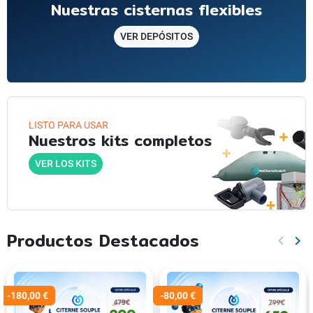
Nuestras cisternas flexibles
VER DEPÓSITOS
LISTO PARA USAR
Nuestros kits completos
VER LOS KITS
Productos Destacados
keyboard_arrow_left
keyboard_arrow_right
Anteri
Sig
-180,00 €
-80,00 €