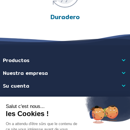
Duradero
Productos

Nuestra empresa

Su cuenta

Información de la tienda

Comerciante aprobado por la Sociedad de Opiniones Contrastadas,
haga
clic aquí para mostrar el certificado
.