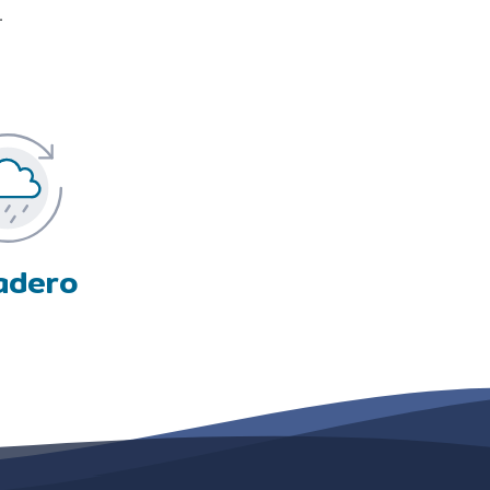
.
adero