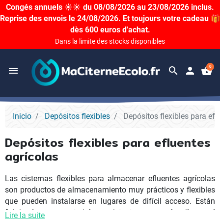
Congés annuels ☀️☀️ du 08/08/2026 au 23/08/2026 inclus.
Reprise des envois le 24/08/2026. Et toujours votre cadeau 🎁
dès 600 euros d'achat.
Dans la limite des stocks disponibles
0
menu
search
person
shopping_basket
Inicio
Depósitos flexibles
Depósitos flexibles para efl
Depósitos flexibles para efluentes
agrícolas
Las cisternas flexibles para almacenar efluentes agrícolas
son productos de almacenamiento muy prácticos y flexibles
que pueden instalarse en lugares de difícil acceso. Están
fabricados con materiales resistentes como el nailon y el
Lire la suite