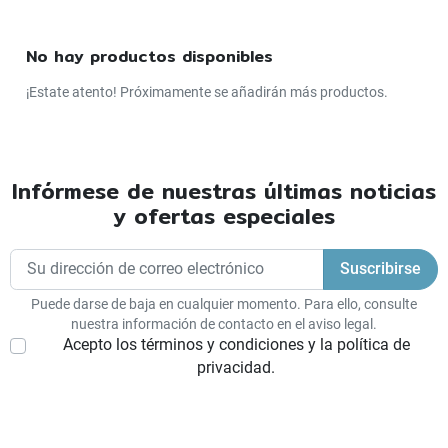
polietileno, que son muy fuertes y duraderos, y están
diseñados para soportar las condiciones meteorológicas y
No hay productos disponibles
los productos químicos. Son muy prácticas porque pueden
instalarse rápida y fácilmente y vienen con instrucciones
¡Estate atento! Próximamente se añadirán más productos.
detalladas para facilitar la instalación. También pueden
trasladarse fácilmente si es necesario, y son ideales para el
almacenamiento de efluentes agrícolas tanto a corto como a
largo plazo. También ofrecen una solución rentable y
Infórmese de nuestras últimas noticias
sostenible para el almacenamiento de aguas residuales.
y ofertas especiales
Puede darse de baja en cualquier momento. Para ello, consulte
nuestra información de contacto en el aviso legal.
Acepto los términos y condiciones y la política de
privacidad.