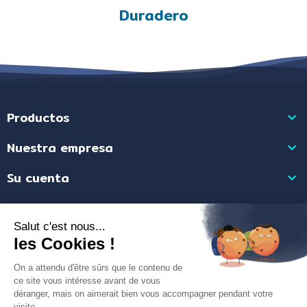
Duradero
Productos

Nuestra empresa

Su cuenta

Información de la tienda

Comerciante aprobado por la Sociedad de Opiniones Contrastadas,
haga
clic aquí para mostrar el certificado
.