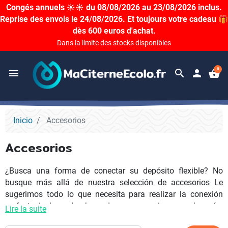
Congés annuels ☀️☀️ du 08/08/2026 au 23/08/2026 inclus.
Reprise des envois le 24/08/2026. Et toujours votre cadeau 🎁
dès 600 euros d'achat.
Dans la limite des stocks disponibles
0
menu
search
person
shopping_basket
Inicio
Accesorios
Accesorios
¿Busca una forma de conectar su depósito flexible? No
busque más allá de nuestra selección de accesorios Le
sugerimos todo lo que necesita para realizar la conexión
perfecta, incluyendo abrazaderas, accesorios y mucho más.
Lire la suite
Además, nuestros precios son inmejorables ¿A qué esperas?