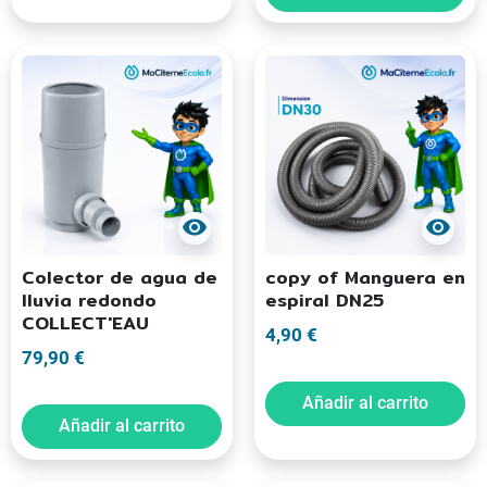
visibility
visibility
Colector de agua de
copy of Manguera en
lluvia redondo
espiral DN25
COLLECT'EAU
4,90 €
79,90 €
Añadir al carrito
Añadir al carrito