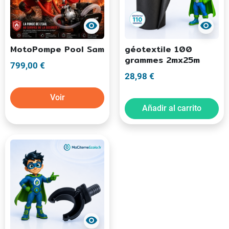
visibility
visibility
MotoPompe Pool Sam
géotextile 100
grammes 2mx25m
799,00 €
28,98 €
Voir
Añadir al carrito
visibility