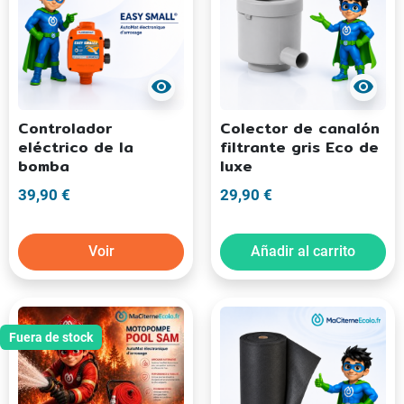
visibility
visibility
Controlador
Colector de canalón
eléctrico de la
filtrante gris Eco de
bomba
luxe
39,90 €
29,90 €
Voir
Añadir al carrito
Fuera de stock