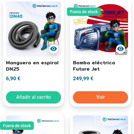
Fuera de stock
visibility
visibility
Manguera en espiral
Bomba eléctrica
DN25
Future Jet
6,90 €
249,99 €
Añadir al carrito
Voir
Fuera de stock