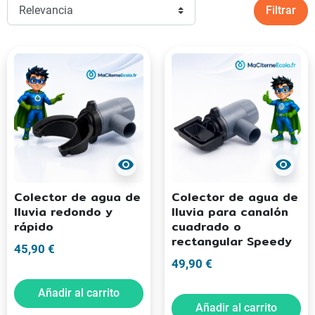
Haga su pedido hoy mismo y comience su proyecto
Filtrar
visibility
visibility
Colector de agua de
Colector de agua de
lluvia redondo y
lluvia para canalón
rápido
cuadrado o
rectangular Speedy
45,90 €
49,90 €
Añadir al carrito
Añadir al carrito