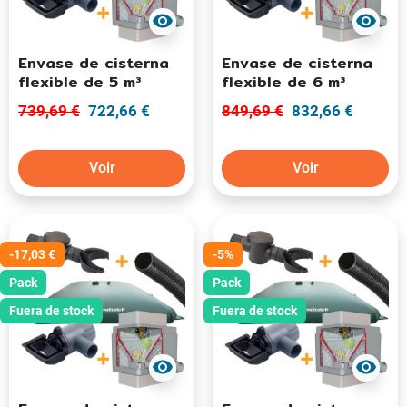
visibility
visibility
Envase de cisterna
Envase de cisterna
flexible de 5 m³
flexible de 6 m³
739,69 €
722,66 €
849,69 €
832,66 €
Voir
Voir
-17,03 €
-5%
Pack
Pack
Fuera de stock
Fuera de stock
visibility
visibility