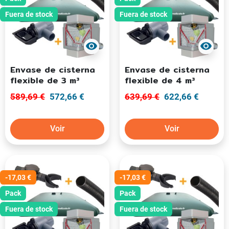
Fuera de stock
Fuera de stock
visibility
visibility
Envase de cisterna
Envase de cisterna
flexible de 3 m³
flexible de 4 m³
589,69 €
572,66 €
639,69 €
622,66 €
Voir
Voir
-17,03 €
-17,03 €
Pack
Pack
Fuera de stock
Fuera de stock