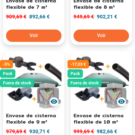
Envase de cisterna
Envase de cisterna
flexible de 7 m³
flexible de 8 m³
909,69 €
892,66 €
949,69 €
902,21 €
Voir
Voir
-5%
-17,03 €
Pack
Pack
Fuera de stock
Fuera de stock
visibility
visibility
Envase de cisterna
Envase de cisterna
flexible de 9 m³
flexible de 10 m³
979,69 €
930,71 €
999,69 €
982,66 €