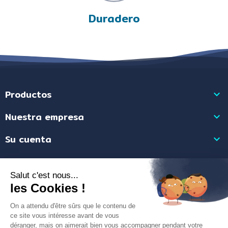
Duradero
Productos

Nuestra empresa

Su cuenta

Información de la tienda

Comerciante aprobado por la Sociedad de Opiniones Contrastadas,
haga
clic aquí para mostrar el certificado
.