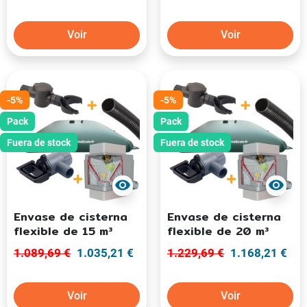
Voir
Voir
-5%
-5%
Pack
Pack
Fuera de stock
Fuera de stock
visibility
visibility
Envase de cisterna
Envase de cisterna
flexible de 15 m³
flexible de 20 m³
1.089,69 €
1.035,21 €
1.229,69 €
1.168,21 €
Voir
Voir