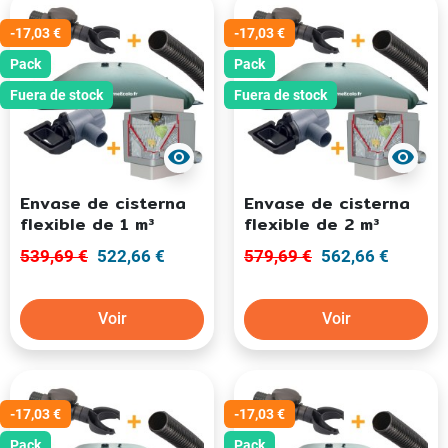
-17,03 €
-17,03 €
Pack
Pack
Fuera de stock
Fuera de stock
visibility
visibility
Envase de cisterna
Envase de cisterna
flexible de 1 m³
flexible de 2 m³
539,69 €
522,66 €
579,69 €
562,66 €
Voir
Voir
-17,03 €
-17,03 €
Pack
Pack