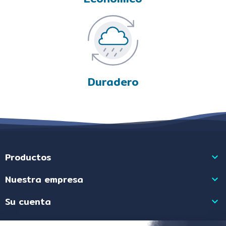
Duradero
Productos

Nuestra empresa

Su cuenta

Información de la tienda
