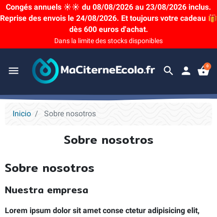
Congés annuels ☀️☀️ du 08/08/2026 au 23/08/2026 inclus.
Reprise des envois le 24/08/2026. Et toujours votre cadeau 🎁
dès 600 euros d'achat.
Dans la limite des stocks disponibles
0
menu
search
person
shopping_basket
Inicio
Sobre nosotros
Sobre nosotros
Sobre nosotros
Nuestra empresa
Lorem ipsum dolor sit amet conse ctetur adipisicing elit,