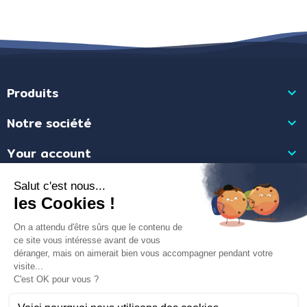
Produits

Notre société

Your account

Store information

Merchant goedgekeurd door Gegarandeerde Beoordelingen Nederland
klik
hier om het attest te tonen
.