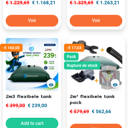
€ 1.229,69
€ 1.168,21
€ 1.329,69
€ 1.263,21
Voir
Voir
-€ 160,00
-€ 17,03
Pack
Rupture de stock
visibility
visibility
2m3 flexibele tank
2m³ flexibele tank
pack
€ 399,00
€ 239,00
€ 579,69
€ 562,66
Add to cart