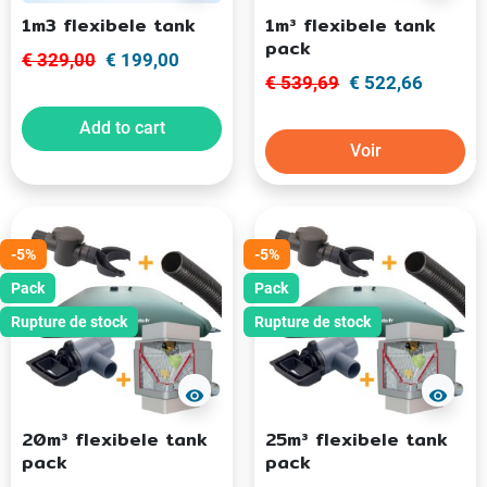
1m3 flexibele tank
1m³ flexibele tank
pack
€ 329,00
€ 199,00
€ 539,69
€ 522,66
Add to cart
Voir
-5%
-5%
Pack
Pack
Rupture de stock
Rupture de stock
visibility
visibility
20m³ flexibele tank
25m³ flexibele tank
pack
pack