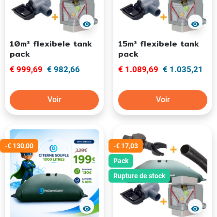
visibility
visibility
10m³ flexibele tank
15m³ flexibele tank
pack
pack
€ 999,69
€ 982,66
€ 1.089,69
€ 1.035,21
Voir
Voir
-€ 130,00
-€ 17,03
Pack
Rupture de stock
visibility
visibility