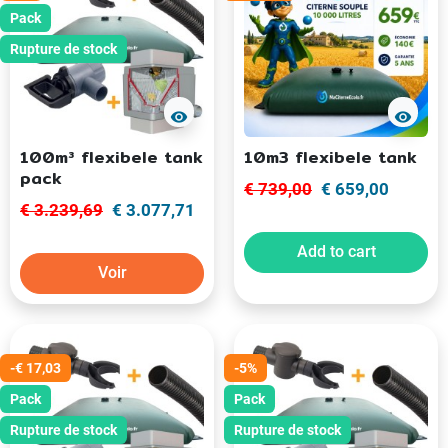
Pack
Rupture de stock
visibility
visibility
100m³ flexibele tank
10m3 flexibele tank
pack
€ 739,00
€ 659,00
€ 3.239,69
€ 3.077,71
Add to cart
Voir
-€ 17,03
-5%
Pack
Pack
Rupture de stock
Rupture de stock