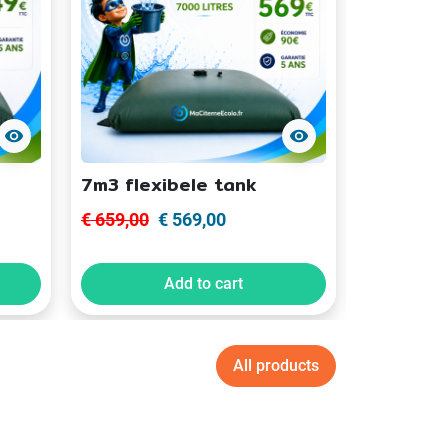
visibility
visibility
7m3 flexibele tank
8m3 flex
€ 659,00
€ 569,00
€ 609,00
Add to cart
All products