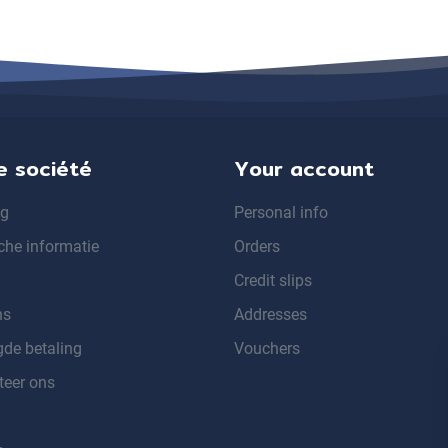
e société
Your account
ng
Personal info
che informatie
Orders
Credit slips
ns
Addresses
gde betaling
Vouchers
teer ons