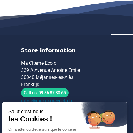
Store information
Ma Citerne Ecolo
339 A Avenue Antoine Emile
30340 Méjannes-les-Alès
Frankrijk
Call us:
09 86 87 80 65
infos@maciterneecolo.fr