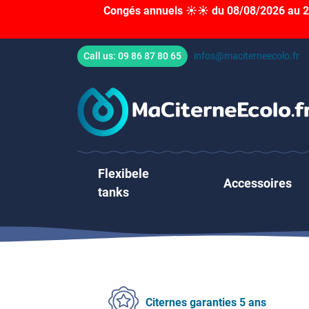
Congés annuels ☀️☀️ du 08/08/2026 au 23
Call us:
09 86 87 80 65
infos@maciterneecolo.fr
Flexibele
Accessoires
tanks
Citernes garanties 5 ans