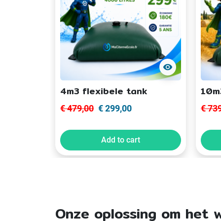
visibility
4m3 flexibele tank
10m3
€ 479,00
€ 299,00
€ 73
Add to cart
Onze oplossing om het w