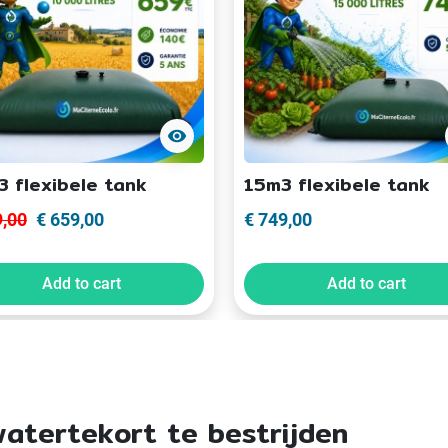
visibility
 flexibele tank
15m3 flexibele tank
9,00
€ 659,00
€ 749,00
Add to cart
Add to cart
atertekort te bestrijden