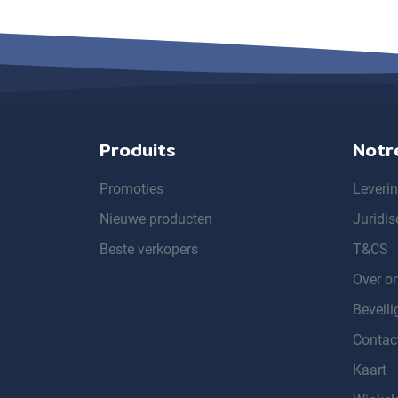
Produits
Notr
Promoties
Leveri
Nieuwe producten
Juridis
Beste verkopers
T&CS
Over o
Beveili
Contac
Kaart