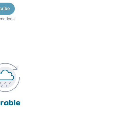
rmations
rable