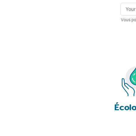
Vous po
Écol