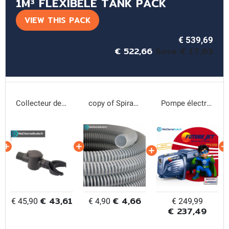
1M³ FLEXIBELE TANK PACK
VIEW THIS PACK
€ 539,69
€ 522,66
Save € 17,03
Collecteur de gouttière
copy of Spiraalslang DN25
Pompe électrique Future Jet
€ 43,61
€ 4,66
€ 45,90
€ 4,90
€ 249,99
€ 237,49