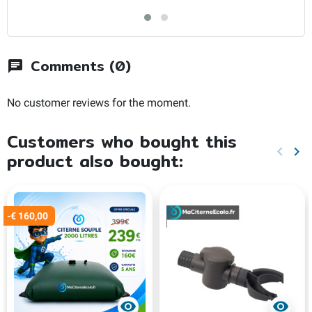
Comments (0)
chat
No customer reviews for the moment.
Customers who bought this
keyboard_arrow_left
keyboard_arrow_right
product also bought:
Previo
Ne
-€ 160,00
visibility
visibility