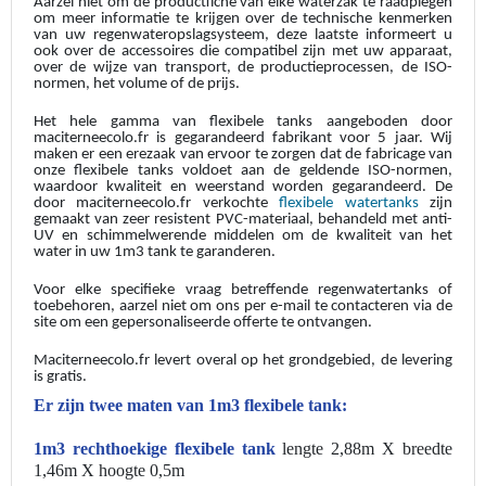
Aarzel niet om de productfiche van elke waterzak te raadplegen
om meer informatie te krijgen over de technische kenmerken
van uw regenwateropslagsysteem, deze laatste informeert u
ook over de accessoires die compatibel zijn met uw apparaat,
over de wijze van transport, de productieprocessen, de ISO-
normen, het volume of de prijs.
Het hele gamma van flexibele tanks aangeboden door
maciterneecolo.fr is gegarandeerd fabrikant voor 5 jaar. Wij
maken er een erezaak van ervoor te zorgen dat de fabricage van
onze flexibele tanks voldoet aan de geldende ISO-normen,
waardoor kwaliteit en weerstand worden gegarandeerd. De
door maciterneecolo.fr verkochte
flexibele watertanks
zijn
gemaakt van zeer resistent PVC-materiaal, behandeld met anti-
UV en schimmelwerende middelen om de kwaliteit van het
water in uw 1m3 tank te garanderen.
Voor elke specifieke vraag betreffende regenwatertanks of
toebehoren, aarzel niet om ons per e-mail te contacteren via de
site om een gepersonaliseerde offerte te ontvangen.
Maciterneecolo.fr levert overal op het grondgebied, de levering
is gratis.
Er zijn twee maten van 1m3 flexibele tank:
1m3 rechthoekige flexibele tank
lengte 2,88m X breedte
1,46m X hoogte 0,5m