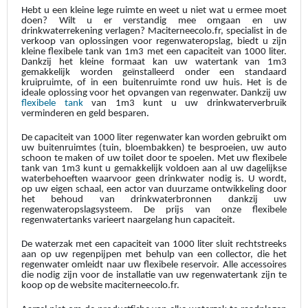
Hebt u een kleine lege ruimte en weet u niet wat u ermee moet
doen? Wilt u er verstandig mee omgaan en uw
drinkwaterrekening verlagen? Maciterneecolo.fr, specialist in de
verkoop van oplossingen voor regenwateropslag, biedt u zijn
kleine flexibele tank van 1m3 met een capaciteit van 1000 liter.
Dankzij het kleine formaat kan uw watertank van 1m3
gemakkelijk worden geïnstalleerd onder een standaard
kruipruimte, of in een buitenruimte rond uw huis. Het is de
ideale oplossing voor het opvangen van regenwater. Dankzij uw
flexibele tank
van 1m3 kunt u uw drinkwaterverbruik
verminderen en geld besparen.
De capaciteit van 1000 liter regenwater kan worden gebruikt om
uw buitenruimtes (tuin, bloembakken) te besproeien, uw auto
schoon te maken of uw toilet door te spoelen. Met uw flexibele
tank van 1m3 kunt u gemakkelijk voldoen aan al uw dagelijkse
waterbehoeften waarvoor geen drinkwater nodig is. U wordt,
op uw eigen schaal, een actor van duurzame ontwikkeling door
het behoud van drinkwaterbronnen dankzij uw
regenwateropslagsysteem. De prijs van onze flexibele
regenwatertanks varieert naargelang hun capaciteit.
De waterzak met een capaciteit van 1000 liter sluit rechtstreeks
aan op uw regenpijpen met behulp van een collector, die het
regenwater omleidt naar uw flexibele reservoir. Alle accessoires
die nodig zijn voor de installatie van uw regenwatertank zijn te
koop op de website maciterneecolo.fr.