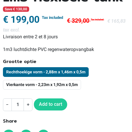
Save € 130,00
€ 199,00
Tax included
€ 329,00
€ 165,83
Tax included
tax excl.
Livraison entre 2 et 8 jours
1m3 luchtdichte PVC regenwateropvangbak
Grootte optie
Rechthoekige vorm - 2,88m x 1,46m x 0,5m
Vierkante vorm - 2,23m x 1,92m x 0,5m
Add to cart
−
+
Share