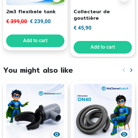
2m3 flexibele tank
Collecteur de
gouttière
€ 399,00
€ 239,00
€ 45,90
Add to cart
Add to cart
You might also like
keyboard_arrow_left
keyboard_arrow_right
Previo
Ne
visibility
visibility