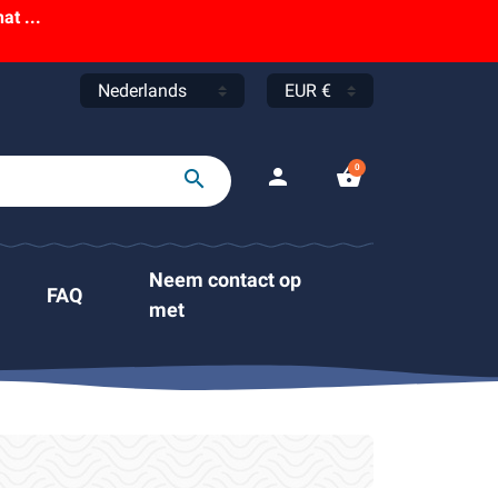
t ...
0
person
shopping_basket
search
Neem contact op
FAQ
met