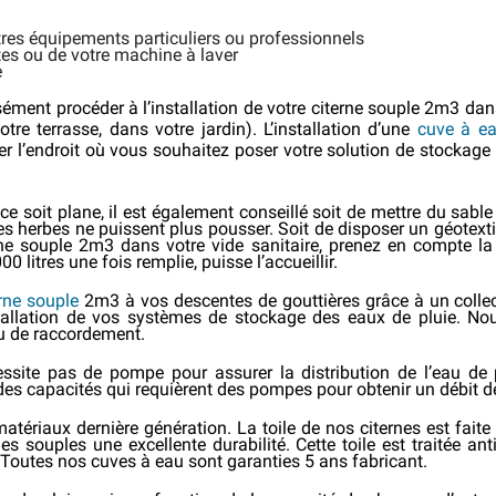
tres équipements particuliers ou professionnels
ttes ou de votre machine à laver
e
ment procéder à l’installation de votre citerne souple 2m3 dan
re terrasse, dans votre jardin). L’installation d’une
cuve à e
er l’endroit où vous souhaitez poser votre solution de stockage
ace soit plane, il est également conseillé soit de mettre du sable
 herbes ne puissent plus pousser. Soit de disposer un géotextile
rne souple 2m3 dans votre vide sanitaire, prenez en compte la
 litres une fois remplie, puisse l’accueillir.
erne souple
2m3 à vos descentes de gouttières grâce à un collec
nstallation de vos systèmes de stockage des eaux de pluie. 
au de raccordement.
te pas de pompe pour assurer la distribution de l’eau de plui
s capacités qui requièrent des pompes pour obtenir un débit de d
atériaux dernière génération. La toile de nos citernes est faite 
s souples une excellente durabilité. Cette toile est traitée ant
. Toutes nos cuves à eau sont garanties 5 ans fabricant.