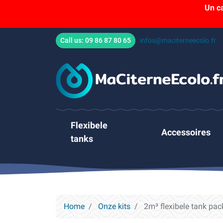
Un c
Call us:
09 86 87 80 65
infos@maciterneecolo.fr
Flexibele
Accessoires
tanks
Home
Onze kits
2m³ flexibele tank pac