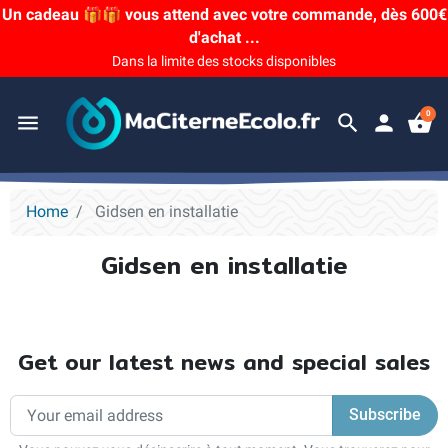
Un cadeau 🎁🎁 vous attend avec votre commande, dès 600€
d'achat ...
Dans la limite des stocks disponibles
0
menu
search
person
shopping_basket
Home
Gidsen en installatie
Gidsen en installatie
Get our latest news and special sales