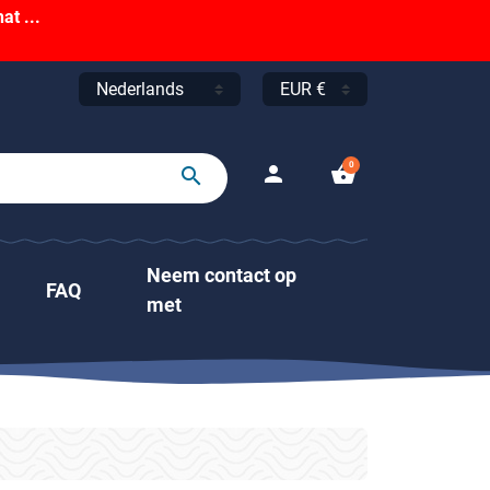
t ...
0
person
shopping_basket
search
Neem contact op
FAQ
met