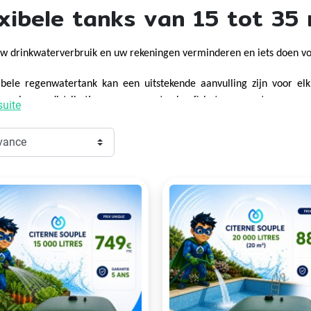
xibele tanks van 15 tot 35
uw drinkwaterverbruik en uw rekeningen verminderen en iets doen voor
ibele regenwatertank kan een uitstekende aanvulling zijn voor el
 opslag en distributie van regenwater heeft het regenwateropvang
suite
n de belangrijkste voordelen van een regenwaterreservoir?
ste helpt een
regenwateropvangsysteem
om water te besparen. Door
ken als het besproeien van uw tuin, het schoonmaken van uw vloer
huis voor niet-voedingsdoeleinden, kunt u de vraag naar stadswat
ingen opleveren, vooral in gebieden met ernstige droogte. Re
eke behoeften van elk huishouden of bedrijf. Zo zijn onze regenwate
n, zodat ze kunnen worden aangepast aan elke locatie en aan de beho
ede helpt u uw impact op het milieu te verminderen. Door regenwate
ine maar belangrijke bijdrage aan het behoud van deze vitale hulpbro
eralen of chemicaliën, waardoor het ideaal is om planten in uw tuin