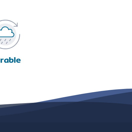
voeren en zelfs geen bouwvergunning aan te vragen.
ng van de stad, moet u op het gemeentehuis een
jd om hem te installeren. De meeste tanks worden
 met ons op. Zo niet, dan kunt u de volgende stappen
rable
hroef de bestelde uitrusting vast.
au van uw tank.
indingsslang.
r uw apparatuur te herverdelen.