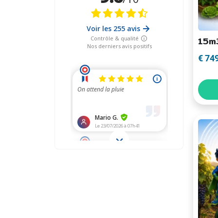
Bovendi
15m3
Ten slo
€ 74
Onze ta
elektr
kwalita
Daarom 
Welk re
Er zijn
De bove
bewaren
een est
wand of 
De onde