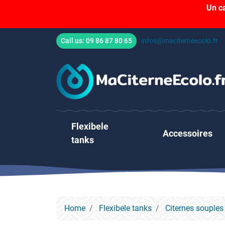
Un c
Call us:
09 86 87 80 65
infos@maciterneecolo.fr
Flexibele
Accessoires
tanks
Home
Flexibele tanks
Citernes souples