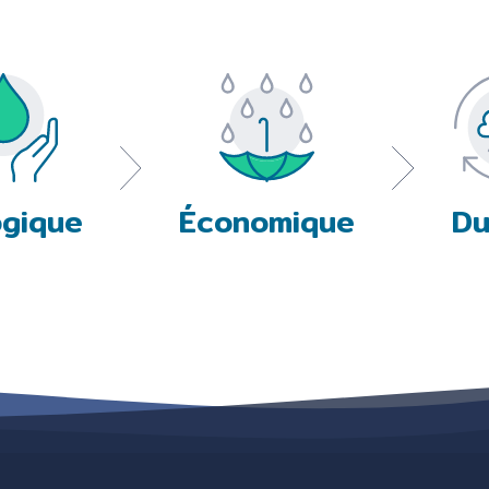
zodat de stof van uw product niet wordt beschadigd.
 installatie van uw regenwaterreservoir hoeft u geen werken uit te 
echter uw apparatuur wilt aansluiten op de collectieve rioleri
sverklaring afleggen.
 de ideale plaats voor uw regenwatertank hebt gekozen, is het ti
d met installatie-instructies, maar als u twijfelt, neem dan contact
ogique
Économique
Du
p de tank uit op de gekozen plaats volgens de uitklapinstructies en sc
aats de
gootverdeler
op het hoogste niveau van het maximale vulnive
it uw tank aan op uw gootcollector of dakgoot met een flexibele verb
n de klep. Je tank raakt vol!
ook investeren in een
elektrische pomp
om het opgevangen water naa