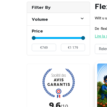
Fle
Filter By
Volume

Wilt u 
De flex
Price
opvang,
Lire la 
hen!
Wat zij
Ten eer
voor ta
van uw 
bespar
specifi
en mate
Ten twe
een kle
van min