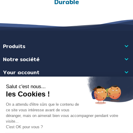
Durable
Produits

Notre société

Your account

Store information

Merchant goedgekeurd door Gegarandeerde Beoordelingen Nederland
klik
hier om het attest te tonen
.