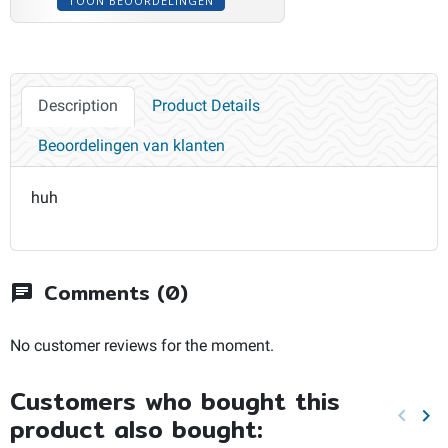
TOON BEOORDELINGEN
Description
Product Details
Beoordelingen van klanten
huh
Comments (0)
chat
No customer reviews for the moment.
Customers who bought this
keyboard_arrow_left
keyboard_arrow_right
product also bought:
Previo
Ne