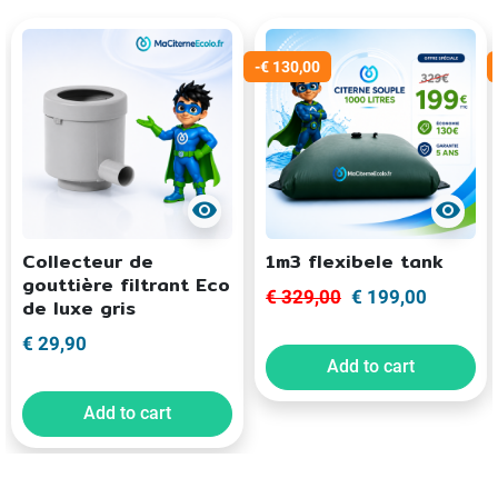
-€ 130,00
visibility
visibility
Collecteur de
1m3 flexibele tank
gouttière filtrant Eco
€ 329,00
€ 199,00
de luxe gris
€ 29,90
Add to cart
Add to cart