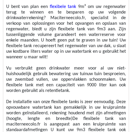
U bent van plan een 
flexibele tank
 9m³ om uw regenwater 
terug te winnen en te besparen op uw volgende 
drinkwaterrekening? Maciterneecolo.fr, specialist in de 
verkoop van oplossingen voor het opvangen en opslaan van 
regenwater, biedt u zijn flexibele tank van 9m3 aan. Zijn 
tussenliggende volume 
garandeert
 een waterreserve voor 
enkele maanden. U hoeft geen put te graven in uw tuin! Uw 
flexibele tank recupereert het regenwater van uw dak, u slaat 
uw kostbare liters water op in uw watertank en u gebruikt het 
wanneer u maar wilt!
V
u verbruikt geen drinkwater meer voor al uw niet-
huishoudelijk gebruik 
bewatering
 uw tuin
uw tuin besproeien, 
uw zwembad vullen, uw oppervlakken schoonmaken
. Uw 
flexibele tank met een capaciteit van 9000 liter kan ook 
worden gebruikt als retentietank.
De installatie van onze flexibele tanks is zeer eenvoudig. Deze 
opvouwbare watertank kan gemakkelijk in uw kruipruimte 
worden geïnstalleerd, rekening houdend met zijn afmetingen
(hoogte, lengte en breedte)
De flexibele tank van 
maciterneecolo.fr is aangepast aan een kruipruimte van 
standaardafmetingen 
U kunt uw 9m3 flexibele tank ook 