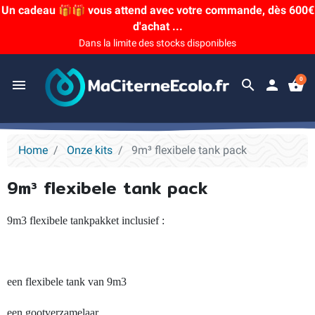
Un cadeau 🎁🎁 vous attend avec votre commande, dès 600€
d'achat ...
Dans la limite des stocks disponibles
0
menu
search
person
shopping_basket
Home
Onze kits
9m³ flexibele tank pack
9m³ flexibele tank pack
9m3 flexibele tankpakket inclusief :
een flexibele tank van 9m3
een gootverzamelaar