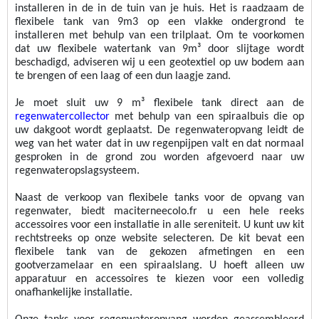
installeren in de 
in de tuin van je huis. 
Het is raadzaam de 
flexibele tank van 9m3 op een vlakke ondergrond te 
installeren met behulp van een trilplaat. Om te voorkomen 
dat uw flexibele watertank van 9m³ door slijtage wordt 
beschadigd, adviseren wij u een geotextiel op uw bodem aan 
te brengen
 of een 
laag
 of een dun laagje zand.
Je moet 
sluit uw
 9 m³ flexibele tank direct aan de 
regenwatercollector
 met behulp van een spiraalbuis die op 
uw dakgoot wordt geplaatst.
 De regenwateropvang leidt de 
weg van het water dat in uw regenpijpen valt en dat normaal 
gesproken in de grond zou worden afgevoerd naar uw 
regenwateropslagsysteem.
Naast de verkoop van flexibele tanks voor de opvang van 
regenwater, biedt maciterneecolo.fr u een hele reeks 
accessoires voor een installatie in alle sereniteit. U kunt uw kit 
rechtstreeks op onze website selecteren. De kit bevat een 
flexibele tank van de gekozen afmetingen en een 
gootverzamelaar en 
een spiraalslang
. U hoeft alleen uw 
apparatuur en accessoires te kiezen voor een volledig 
onafhankelijke installatie.