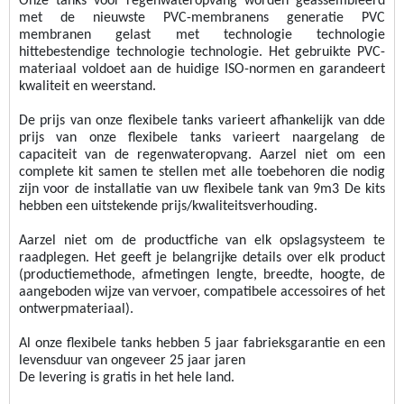
Onze tanks voor regenwateropvang worden geassembleerd 
met de nieuwste PVC-membranen
s
 generatie PVC 
membranen gelast met 
technologie
 technologie 
hittebestendige technologie
 technologie.
Het gebruikte PVC-
materiaal voldoet aan de huidige ISO-normen en garandeert 
kwaliteit en weerstand.
De prijs van onze flexibele tanks 
varieert
 afhankelijk van 
d
de 
prijs van onze flexibele tanks varieert naargelang de 
capaciteit van de regenwateropvang. Aarzel niet om een 
complete kit samen te stellen met alle toebehoren die nodig 
zijn voor de installatie van uw flexibele tank van 9m3 
De kits 
hebben een uitstekende prijs/kwaliteitsverhouding.
Aarzel niet om de productfiche van elk opslagsysteem te 
raadplegen. Het geeft je 
belangrijke details over elk product 
(productiemethode, 
afmetingen 
lengte, breedte, hoogte, de 
aangeboden wijze van vervoer, compatibele accessoires of het 
ontwerpmateriaal).
Al onze flexibele tanks hebben 5 jaar fabrieksgarantie en een 
levensduur van ongeveer 25 jaar
 jaren 
De levering is gratis in het hele land
.