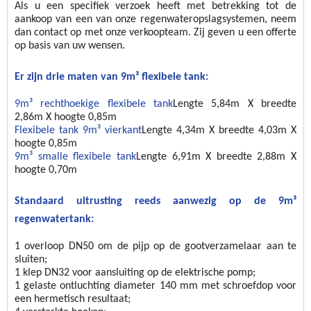
Als u een specifiek verzoek heeft met betrekking tot de 
aankoop van een van onze regenwateropslagsystemen, neem 
dan contact op met onze 
verkoopteam. Zij geven u een offerte 
op basis van uw wensen.
Er zijn drie 
maten
 van 9m³ flexibele tank:
9m³ rechthoekige flexibele tank
Lengte 5,84m X breedte 
2,86m X hoogte 0,85m
Flexibele tank 9m³ vierkant
Lengte
 4,34m
 X breedte 
4,03m 
X 
hoogte
 0,85m
9m³ smalle flexibele tank
Lengte 
6,91m 
X breedte
 2,88m
 X 
hoogte
 0,70m
Standaard uitrusting reeds aanwezig op de 9m³ 
regenwatertank:
1 overloop DN50 om de pijp op de gootverzamelaar aan te 
sluiten;
1 klep DN32 voor aansluiting op de elektrische pomp;
1 gelaste ontluchting diameter 140 mm met schroefdop voor 
een hermetisch resultaat;