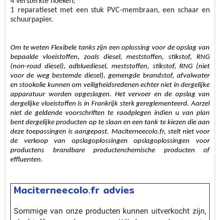
4 versterkte hoeken;
1 reparatieset met een stuk PVC-membraan, een schaar en 
schuurpapier.
Om te weten 
Flexibele tanks zijn een oplossing voor de opslag van 
bepaalde vloeistoffen, zoals diesel, meststoffen, stikstof, RNG 
(non-road diesel), 
adblue
diesel, meststoffen, stikstof, RNG (niet 
voor de weg bestemde diesel), gemengde brandstof, afvalwater 
en stookolie kunnen om veiligheidsredenen echter niet in dergelijke 
apparatuur worden opgeslagen. Het vervoer en de opslag van 
dergelijke vloeistoffen is in Frankrijk sterk gereglementeerd. Aarzel 
niet de geldende voorschriften te raadplegen indien u van plan 
bent dergelijke producten op te slaan en een tank te kiezen die aan 
deze toepassingen is aangepast. Maciterneecolo.fr, stelt niet voor 
de 
verkoop van opslagoplossingen 
opslagoplossingen voor 
producten
s
 brandbare producten
chemische producten of 
effluenten
.
Maciterneecolo.fr advies
Sommige van onze producten kunnen uitverkocht zijn,