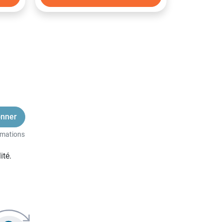
vant
rmations
ité.