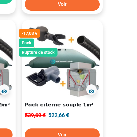
Voir
-17,03 €
Pack
Rupture de stock
visibility
visibility
15m³
Pack citerne souple 1m³
539,69 €
522,66 €
Voir