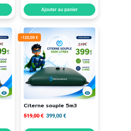
Ajouter au panier
-120,00 €
visibility
visibility
Citerne souple 5m3
519,00 €
399,00 €