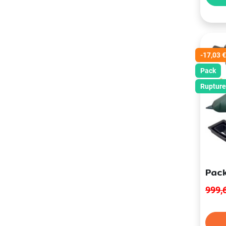
-17,03 €
Pack
Rupture
Pack
999,