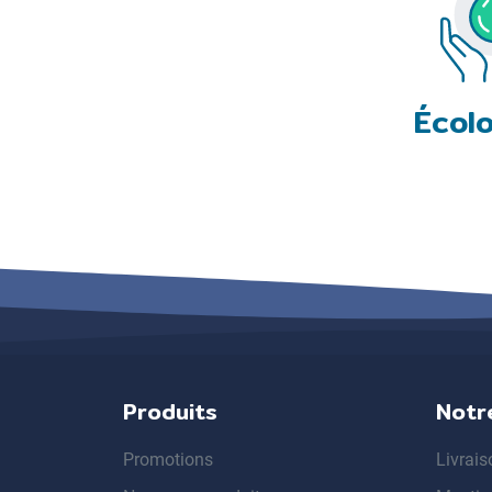
Écol
Produits
Notr
Promotions
Livrais