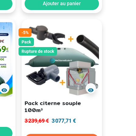
Ajouter au panier
-5%
Pack
Rupture de stock
visibility
visibility
Pack citerne souple
100m³
3 239,69 €
3 077,71 €