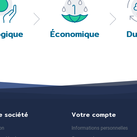
ogique
Économique
Du
e société
Votre compte
on
Informations personnelles