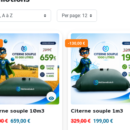
-130,00 €
visibility
rne souple 10m3
Citerne souple 1m3
00 €
659,00 €
329,00 €
199,00 €