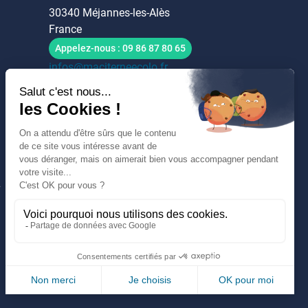
30340 Méjannes-les-Alès
France
Appelez-nous :
09 86 87 80 65
infos@maciterneecolo.fr
.