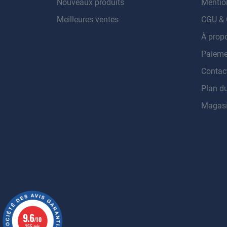
Nouveaux produits
Mentio
Meilleures ventes
CGU &
À prop
Paieme
Contac
Plan du
Magas
9.6
/10
255 avis