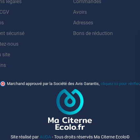
ns légales
Commandes
 CGV
Avoirs
os
Adresses
nt sécurisé
Bons de réduction
tez-nous
 site
ins
Marchand approuvé par la Société des Avis Garantis,
cliquez ici pour vérifier
Site réalisé par
AUDA
- Tous droits réservés Ma Citerne Ecolo©