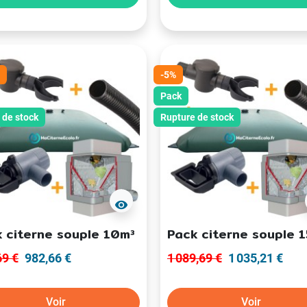
-5%
Pack
 de stock
Rupture de stock
visibility
 citerne souple 10m³
Pack citerne souple 
69 €
982,66 €
1 089,69 €
1 035,21 €
Voir
Voir