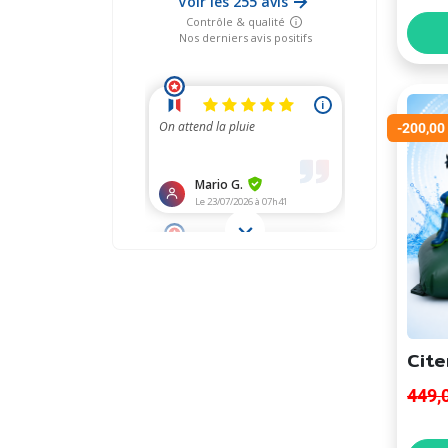
-200,00
Cite
449,