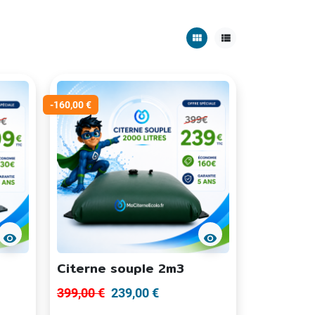
view_module
view_list
-160,00 €
visibility
visibility
Citerne souple 2m3
399,00 €
239,00 €