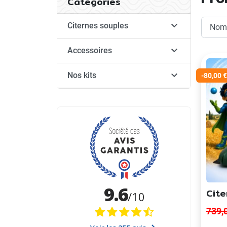
Catégories

Citernes souples

Accessoires

Nos kits
-80,00 €
Cite
739,