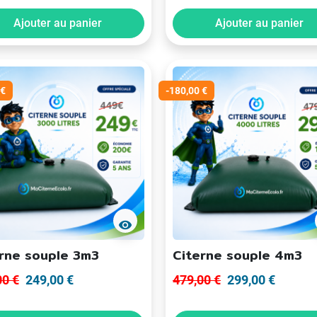
Ajouter au panier
Ajouter au panier
 €
-180,00 €
visibility
rne souple 3m3
Citerne souple 4m3
00 €
249,00 €
479,00 €
299,00 €