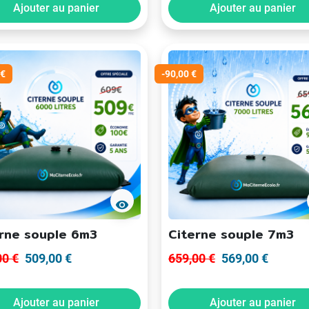
Ajouter au panier
Ajouter au panier
 €
-90,00 €
visibility
rne souple 6m3
Citerne souple 7m3
00 €
509,00 €
659,00 €
569,00 €
Ajouter au panier
Ajouter au panier