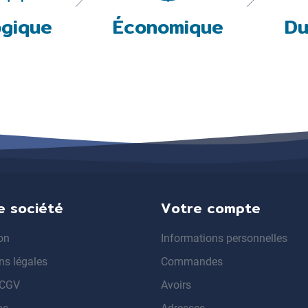
ogique
Économique
Du
e société
Votre compte
on
Informations personnelles
ns légales
Commandes
 CGV
Avoirs