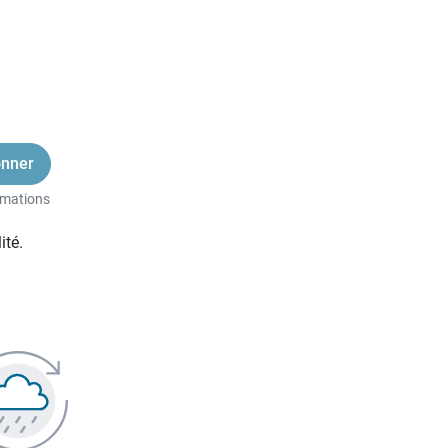
rmations
ité.