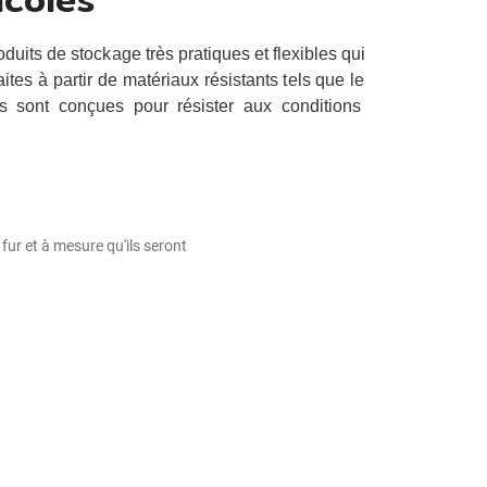
odu
its
de
stock
age
tr
è
s
pr
at
iques
et
flex
ibles
qui
a
ites
à
part
ir
de
mat
é
ri
aux
r
és
ist
ants
t
els
que
le
s
s
ont
con
ç
ues
pour
r
és
ister
aux
conditions
car
ell
es
pe
u
vent
ê
tre
install
é
es
rapid
ement
et
ne
installation
fac
ile
.
Ell
es
pe
u
vent
é
gal
ement
ock
age
à
court
et
à
long
ter
me
des
eff
lu
ents
pour
le
stock
age
des
e
aux
us
é
es
.
 fur et à mesure qu'ils seront