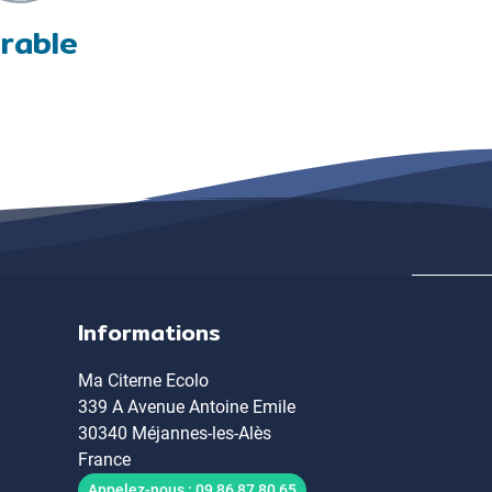
rable
Informations
Ma Citerne Ecolo
339 A Avenue Antoine Emile
30340 Méjannes-les-Alès
France
Appelez-nous :
09 86 87 80 65