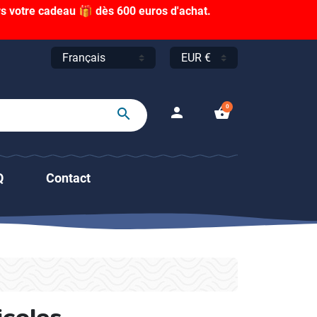
s votre cadeau 🎁 dès 600 euros d'achat.
0
person
shopping_basket
search
Q
Contact
icoles