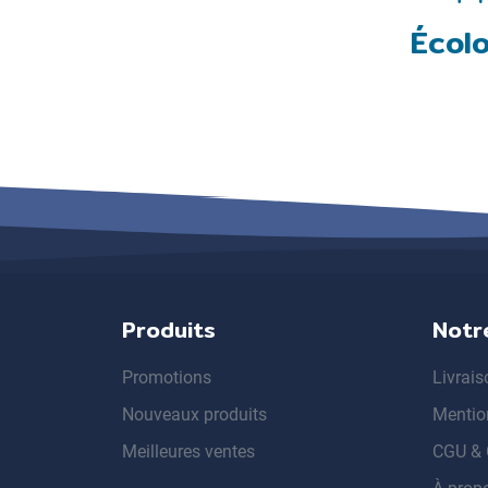
Écol
Produits
Notr
Promotions
Livrais
Nouveaux produits
Mentio
Meilleures ventes
CGU &