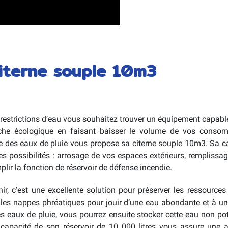
citerne souple 10m3
restrictions d’eau vous souhaitez trouver un équipement capable 
he écologique en faisant baisser le volume de vos consom
ge des eaux de pluie vous propose sa citerne souple 10m3. Sa c
es possibilités : arrosage de vos espaces extérieurs, remplissag
ir la fonction de réservoir de défense incendie.
r, c’est une excellente solution pour préserver les ressource
 les nappes phréatiques pour jouir d’une eau abondante et à un p
s eaux de pluie, vous pourrez ensuite stocker cette eau non po
apacité de son réservoir de 10 000 litres vous assure une 