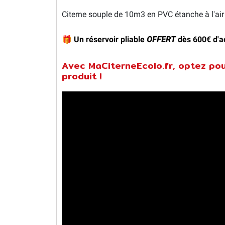
Citerne souple de 10m3 en PVC étanche à l'air 
🎁 Un réservoir pliable
OFFERT
dès 600€ d'a
Avec MaCiterneEcolo.fr, optez pou
produit !