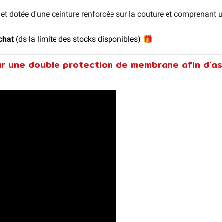
et dotée d'une ceinture renforcée sur la couture et comprenant un
chat
(ds la limite des stocks disponibles)
🎁
r une double protection de membrane afin d'as