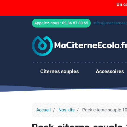
Un c
Appelez-nous :
09 86 87 80 65
infos@maciterneec
Citernes souples
Accessoires
Accueil
Nos kits
Pack citerne souple 1
Pack citerne souple