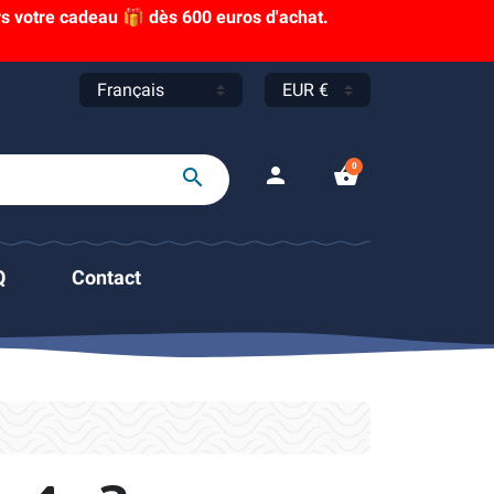
s votre cadeau 🎁 dès 600 euros d'achat.
0
person
shopping_basket
search
Q
Contact