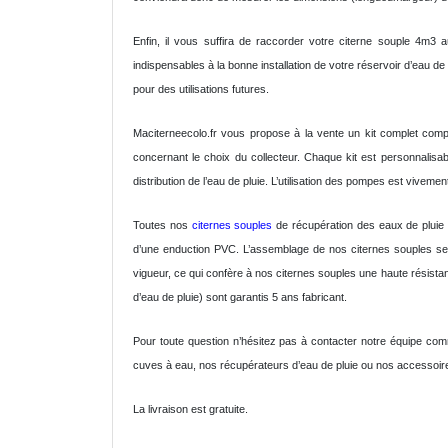
Enfin, il vous suffira de raccorder votre citerne souple 4m3 
indispensables à la bonne installation de votre réservoir d’eau de
pour des utilisations futures.
Maciterneecolo.fr vous propose à la vente un kit complet comp
concernant le choix du collecteur. Chaque kit est personnali
distribution de l’eau de pluie. L’utilisation des pompes est viveme
Toutes nos
citernes souples
de récupération des eaux de pluie s
d’une enduction PVC. L’assemblage de nos citernes souples se 
vigueur, ce qui confère à nos citernes souples une haute résista
d’eau de pluie) sont garantis 5 ans fabricant.
Pour toute question n’hésitez pas à contacter notre équipe com
cuves à eau, nos récupérateurs d’eau de pluie ou nos accessoire
La livraison est gratuite.