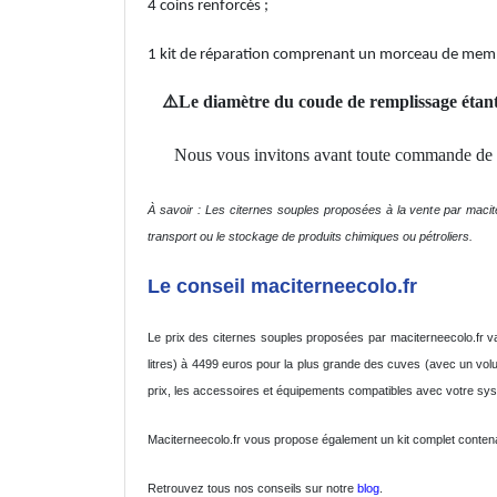
4 coins renforcés ;
1 kit de réparation comprenant un morceau de memb
⚠️Le diamètre du coude de remplissage étant 
Nous vous invitons avant toute commande de 
À savoir : Les citernes souples proposées à la vente par macit
transport ou le stockage de produits chimiques ou pétroliers.
Le conseil maciterneecolo.fr
Le prix des citernes souples proposées par maciterneecolo.fr va
litres) à 4499 euros pour la plus grande des cuves (avec un vol
prix, les accessoires et équipements compatibles avec votre sys
Maciterneecolo.fr vous propose également un kit complet contenant
Retrouvez tous nos conseils sur notre
blog
.