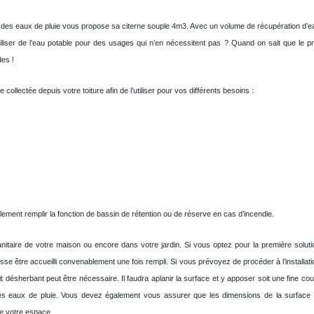
ge des eaux de pluie vous propose sa citerne souple 4m3. Avec un volume de récupération d’
iliser de l’eau potable pour des usages qui n’en nécessitent pas ? Quand on sait que le p
des !
ollectée depuis votre toiture afin de l’utiliser pour vos différents besoins :
ement remplir la fonction de bassin de rétention ou de réserve en cas d’incendie.
anitaire de votre maison ou encore dans votre jardin. Si vous optez pour la première soluti
isse être accueilli convenablement une fois rempli. Si vous prévoyez de procéder à l’installat
uit désherbant peut être nécessaire. Il faudra aplanir la surface et y apposer soit une fine c
des eaux de pluie. Vous devez également vous assurer que les dimensions de la surface c
e votre espace.