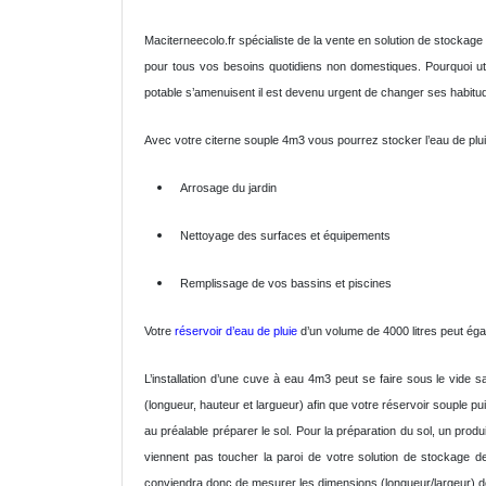
Maciterneecolo.fr spécialiste de la vente en solution de stocka
pour tous vos besoins quotidiens non domestiques. Pourquoi ut
potable s’amenuisent il est devenu urgent de changer ses habitu
Avec votre citerne souple 4m3 vous pourrez stocker l’eau de pluie c
Arrosage du jardin
Nettoyage des surfaces et équipements
Remplissage de vos bassins et piscines
Votre
réservoir d’eau de pluie
d’un volume de 4000 litres peut égal
L’installation d’une cuve à eau 4m3 peut se faire sous le vide s
(longueur, hauteur et largueur) afin que votre réservoir souple pu
au préalable préparer le sol. Pour la préparation du sol, un prod
viennent pas toucher la paroi de votre solution de stockage 
conviendra donc de mesurer les dimensions (longueur/largeur) d