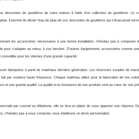
aux descentes de gouttières de votre maison à l’aide d’un collecteur de gouttières. Le co
 pluie. Il permet de dévier l’eau de pluie de vos descentes de gouttières qui s’évacuerait no
renant les accessoires nécessaires à une bonne installation, n’hésitez pas à composer 
sable pour s’adapter au mieux à vos besoins. D’autres équipements accessoires comme un
nt conseillée pour les citernes d’une grande capacité.
ont fabriquées à partir de matériaux dernière génération. Les réservoirs souples de macite
fait par soudure haute fréquence. Chaque matériau utilisé pour la fabrication de nos so
nce et une grande qualité. La qualité et la résistance de nos produits sont au cœur de nos 
merciale par courriel ou téléphone, elle se fera un plaisir de vous apporter une réponse
s, n’hésitez pas à nous contacter, nous établirons un devis personnalisé.