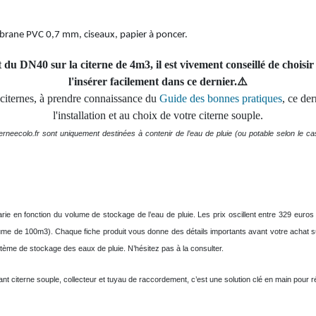
rane PVC 0,7 mm, ciseaux, papier à poncer.
du DN40 sur la citerne de 4m3, il est vivement conseillé de choisi
l'insérer facilement dans ce dernier.⚠️
citernes, à prendre connaissance du
Guide des bonnes pratiques
, ce de
l'installation et au choix de votre citerne souple.
erneecolo.fr sont uniquement destinées à contenir de l’eau de pluie (ou potable selon le
rie en fonction du volume de stockage de l’eau de pluie. Les prix oscillent entre 329 euro
ume de 100m3). Chaque fiche produit vous donne des détails importants avant votre achat su
tème de stockage des eaux de pluie. N’hésitez pas à la consulter.
 citerne souple, collecteur et tuyau de raccordement, c’est une solution clé en main pour réus