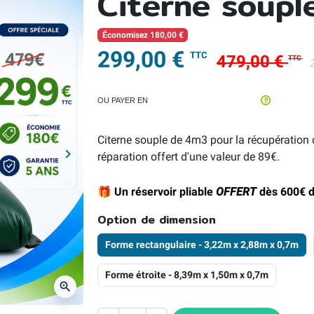
Citerne soupl
Économisez 180,00 €
299,00 €
TTC
479,00 €
TTC
OU PAYER EN
Citerne souple de 4m3 pour la récupération 
keyboard_arrow_right
réparation offert d'une valeur de 89€.
Suivant
🎁 Un réservoir pliable
OFFERT
dès 600€ d
Option de dimension
Forme rectangulaire - 3,22m x 2,88m x 0,7m
Forme étroite - 8,39m x 1,50m x 0,7m
zoom_in