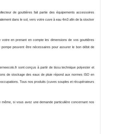
llecteur de gouttières fait partie des équipements accessoires
rmalement dans le sol, vers votre cuve à eau 4m3 afin de la stocker
le votre en prenant en compte les dimensions de vos gouttières
e pompe peuvent être nécessaires pour assurer le bon débit de
rneecolo.fr sont conçus à partir de tissu technique polyester et
lutions de stockage des eaux de pluie répond aux normes ISO en
préoccupations. Tous nos produits (cuves souples et récupérateurs
. De même, si vous avez une demande particulière concernant nos