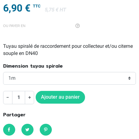
6,90 €
TTC
5,75 € HT
OU PAYER EN
Tuyau spiralé de raccordement pour collecteur et/ou citerne
souple en DN40
Dimension tuyau spirale
Ajouter au panier
−
+
Partager
Partager
Tweet
Pinterest