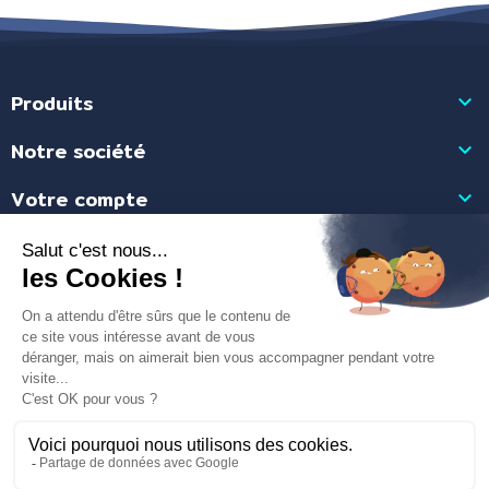
Produits

Notre société

Votre compte

Informations

Marchand approuvé par la Société des Avis Garantis,
cliquez ici pour
vérifier
.