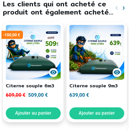
Les clients qui ont acheté ce
keyboard_arrow_left
keyboard_arrow_right
produit ont également acheté...
Précéd
Sui
-100,00 €
visibility
visibility
Citerne souple 6m3
Citerne souple 9m3
609,00 €
509,00 €
639,00 €
Ajouter au panier
Ajouter au panier