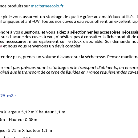
 nos produits sur
maciterneecolo.fr
 pluie vous assurent un stockage de qualité grâce aux matériaux utilisés.
ntifongiques et anti-UV. Toutes nos cuves à eau vous offrent un excellent rap
dre à vos questions, et vous aidez à sélectionner les accessoires nécessair
ur chacune des cuves à eau, n’hésitez pas à consulter la fiche produit de 
oires nécessaires, mais également sur le stock disponible. Sur demande no
om
et nous vous renverrons un devis complet.
ttendez plus, prenez un volume d’avance sur la sécheresse. Pensez macitern
 ne sont pas prévues pour le stockage ou le transport d’effluents, ou enc
age ainsi que le transport de ce type de liquides en France requièrent des cu
 25 m3 :
m X largeur 5,19 m X hauteur 1,1 m
55m | Hauteur 0,38m
rgeur 5,75 m X hauteur 1,1 m