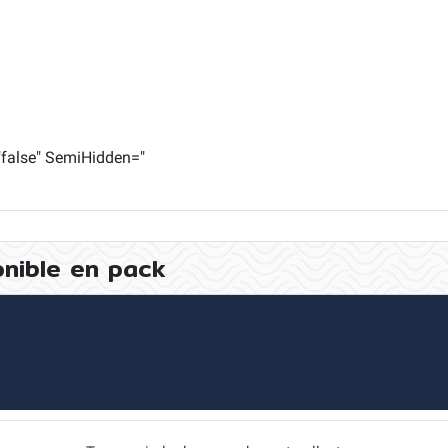
="false" SemiHidden="
onible en pack