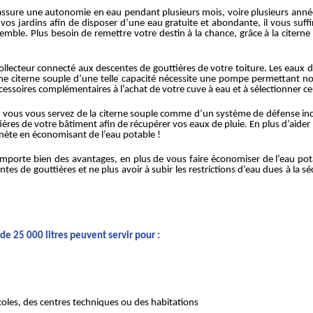
ssure une autonomie en eau pendant plusieurs mois, voire plusieurs années 
vos jardins afin de disposer d’une eau gratuite et abondante, il vous suffi
mble. Plus besoin de remettre votre destin à la chance, grâce à la citern
ollecteur connecté aux descentes de gouttières de votre toiture. Les eaux d
’une citerne souple d’une telle capacité nécessite une pompe permettant no
ccessoires complémentaires à l’achat de votre cuve à eau et à sélectionner 
que vous vous servez de la citerne souple comme d’un système de défense i
ières de votre bâtiment afin de récupérer vos eaux de pluie. En plus d’aider 
anète en économisant de l’eau potable !
omporte bien des avantages, en plus de vous faire économiser de l’eau pota
entes de gouttières et ne plus avoir à subir les restrictions d’eau dues à la
de 25 000 litres peuvent servir pour :
coles, des centres techniques ou des habitations