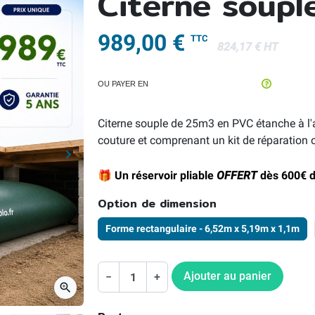
Citerne soup
989,00 €
TTC
824,17 € HT
OU PAYER EN
Citerne souple de 25m3 en PVC étanche à l'ai
couture et comprenant un kit de réparation o
keyboard_arrow_right
Suivant
🎁 Un réservoir pliable
OFFERT
dès 600€ d
Option de dimension
Forme rectangulaire - 6,52m x 5,19m x 1,1m
Ajouter au panier
−
+
zoom_in