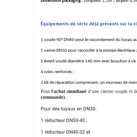
Dimension packaging :
Longueur 1,1m | largeur 0,
Équipements de série déjà présents sur la c
1 coude 90° DN60 pour le raccordement du tuyau au c
1 vanne DN50 pour raccorder à la pompe électrique 
1 évent soudé diamètre 140 mm avec bouchon à vis 
4 coins renforcés ;
1 kit de réparation comprenant, un morceau de mem
Pour
l'achat
simultané
d’une citerne souple et d
commande)
.
Pour des tuyaux en DN30 :
1 réducteur DN50-40 ;
1 réducteur DN40-32 et