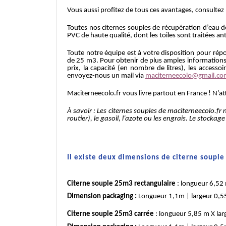
Vous aussi profitez de tous ces avantages, consultez
Toutes nos citernes souples de récupération d’eau de
PVC de haute qualité, dont les toiles sont traitées a
Toute notre équipe est à votre disposition pour répon
de 25 m3. Pour obtenir de plus amples informations s
prix, la capacité (en nombre de litres), les access
envoyez-nous un mail via
maciterneecolo@gmail.c
Maciterneecolo.fr vous livre partout en France ! N’a
À savoir : Les citernes souples de maciterneecolo.fr
routier), le gasoil, l’azote ou les engrais. Le stock
Il existe deux dimensions de citerne souple
Citerne souple 25m3 rectangulaire
: longueur 6,52 
Dimension packaging :
Longueur 1,1m | largeur 0,
Citerne souple 25m3 carrée
: longueur 5,85 m X la