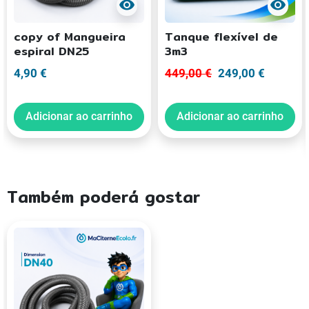
visibility
visibility
copy of Mangueira
Tanque flexível de
espiral DN25
3m3
4,90 €
449,00 €
249,00 €
Adicionar ao carrinho
Adicionar ao carrinho
Também poderá gostar