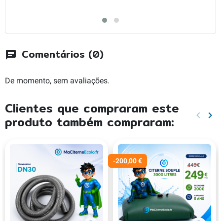
Comentários (0)
chat
De momento, sem avaliações.
Clientes que compraram este
keyboard_arrow_left
keyboard_arrow_right
produto também compraram:
Anteri
Pr
-200,00 €