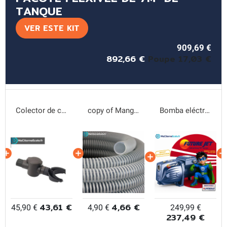
TANQUE
VER ESTE KIT
909,69 €
892,66 €
Poupe 17,03 €
Colector de caleiras
copy of Mangueira espiral DN25
Bomba eléctrica Future Jet
43,61 €
4,66 €
45,90 €
4,90 €
249,99 €
237,49 €