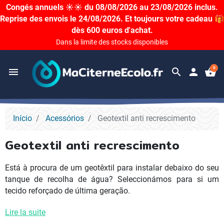
Congés annuels ☀️☀️ du 08/08/2026 au 23/08/2026 inclus.
Reprise des envois le 24/08/2026. Et toujours votre cadeau 🎁
dès 600 euros d'achat.
Dans la limite des stocks disponibles
0
menu
search
person
shopping_basket
Início
Acessórios
Geotextil anti recrescimento
Geotextil anti recrescimento
Está à procura de um geotêxtil para instalar debaixo do seu
tanque de recolha de água? Seleccionámos para si um
tecido reforçado de última geração.
Lire la suite