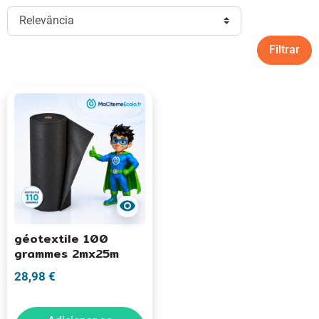
Filtrar
visibility
géotextile 100
grammes 2mx25m
28,98 €