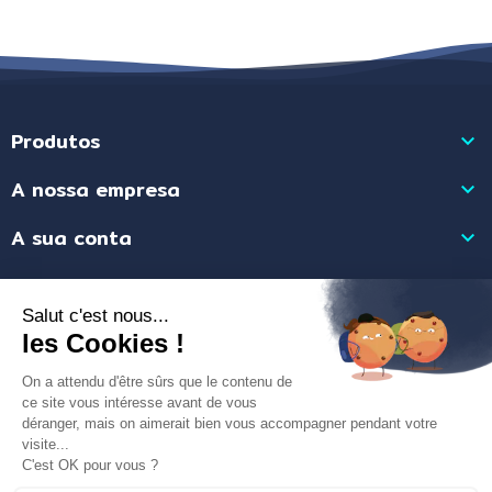
Produtos

A nossa empresa

A sua conta

Informação da Loja

Merchant approved by Guaranteed Reviews Company,
clic here to display
attestation
.