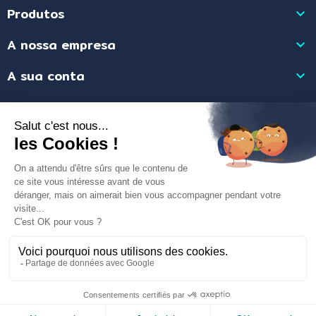
Produtos

A nossa empresa

A sua conta

Informação da Loja

Merchant approved by Guaranteed Reviews Company,
clic here to display
attestation
.
Sítio Web concebido por
AUDA
- Todos os direitos reservados Ma
Citerne Ecolo©
9.6
Aviso legal e política de privacidade
-
C.G.V.
-
C.G.U.
/10
255 avis