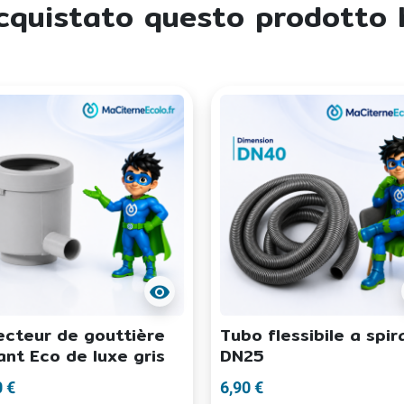
 acquistato questo prodott
visibility
ecteur de gouttière
Tubo flessibile a spir
rant Eco de luxe gris
DN25
0 €
6,90 €