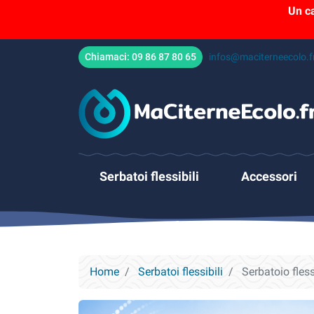
Un c
Chiamaci:
09 86 87 80 65
infos@maciterneecolo.f
Serbatoi flessibili
Accessori
Home
Serbatoi flessibili
Serbatoio fles