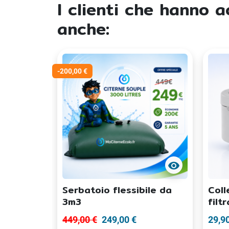
I clienti che hanno
anche:
-200,00 €
visibility
Serbatoio flessibile da
Coll
3m3
filt
449,00 €
249,00 €
29,9