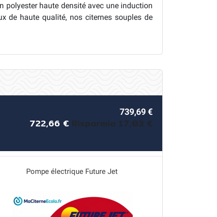
en polyester haute densité avec une induction
ux de haute qualité, nos citernes souples de
739,69 €
722,66 €
Risparmia 17,03 €
Pompe électrique Future Jet
Autom