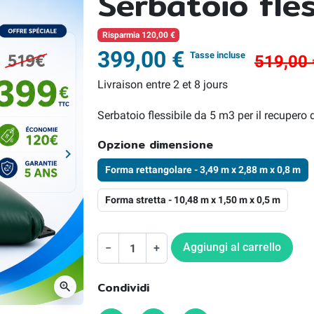
Serbatoio fle
Risparmia 120,00 €
399,00 €
Tasse incluse
519,00
Livraison entre 2 et 8 jours
Serbatoio flessibile da 5 m3 per il recupero
Opzione dimensione
keyboard_arrow_right
Successivo
Forma rettangolare - 3,49 m x 2,88 m x 0,8 m
Forma stretta - 10,48 m x 1,50 m x 0,5 m
Aggiungi al carrello
−
+
Condividi
zoom_in