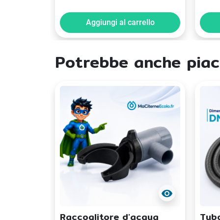
Aggiungi al carrello
Potrebbe anche piac
visibility
Raccoglitore d'acqua
Tubo