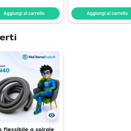
Aggiungi al carrello
Aggiungi al carrello
erti
visibility
 flessibile a spirale