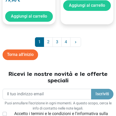
79,90 €
Aggiungi al carrello
Aggiungi al carrello
Successivo
1
2
3
4
keyboard_arrow_right
Torna all'inizio
Ricevi le nostre novità e le offerte
speciali
Puoi annullare l'iscrizione in ogni momenti. A questo scopo, cerca le
info di contatto nelle note legali.
Accetto i termini e le condizioni e l'informativa sulla