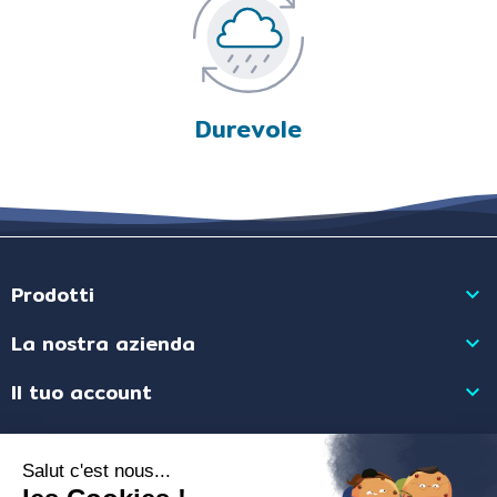
Durevole
Prodotti

La nostra azienda

Il tuo account

Informazioni negozio

Mercante approvato dalla Società Recensioni Garantite,
clicca qui per