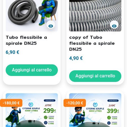
visibility
visibility
Tubo flessibile a
copy of Tubo
spirale DN25
flessibile a spirale
DN25
6,90 €
4,90 €
Aggiungi al carrello
Aggiungi al carrello
-180,00 €
-120,00 €