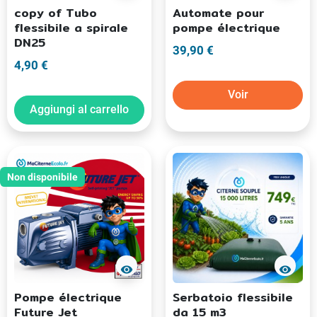
copy of Tubo
Automate pour
flessibile a spirale
pompe électrique
DN25
39,90 €
4,90 €
Voir
Aggiungi al carrello
Non disponibile
visibility
visibility
Pompe électrique
Serbatoio flessibile
Future Jet
da 15 m3