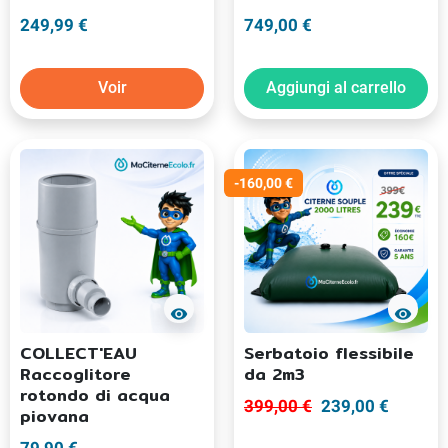
249,99 €
749,00 €
Voir
Aggiungi al carrello
-160,00 €
visibility
visibility
COLLECT'EAU
Serbatoio flessibile
Raccoglitore
da 2m3
rotondo di acqua
399,00 €
239,00 €
piovana