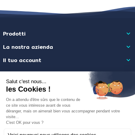
Prodotti

La nostra azienda

Il tuo account

Informazioni negozio

Mercante approvato dalla Società Recensioni Garantite,
clicca qui per
visualizzare l'attestato
.