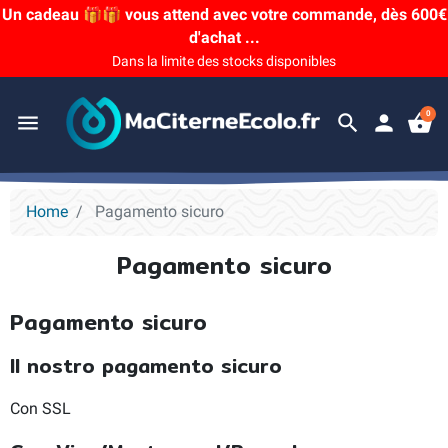
Un cadeau 🎁🎁 vous attend avec votre commande, dès 600€
d'achat ...
Dans la limite des stocks disponibles
0
menu
search
person
shopping_basket
Home
Pagamento sicuro
Pagamento sicuro
Pagamento sicuro
Il nostro pagamento sicuro
Con SSL