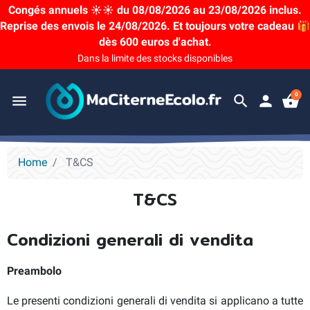
Congés annuels ☀️☀️ du 08/08/2026 au 23/08/2026 inclus.
Reprise des envois le 24/08/2026. Et toujours votre cadeau 🎁
dès 600 euros d'achat.
Dans la limite des stocks disponibles
0
menu
search
person
shopping_basket
Home
T&CS
T&CS
Condizioni generali di vendita
Preambolo
Le presenti condizioni generali di vendita si applicano a tutte