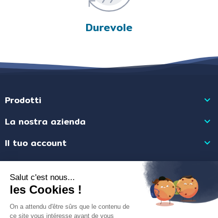
Durevole
Prodotti

La nostra azienda

Il tuo account

Informazioni negozio

Mercante approvato dalla Società Recensioni Garantite,
clicca qui per
visualizzare l'attestato
.