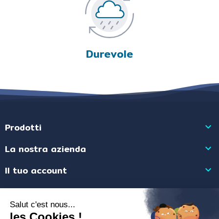
Durevole
Prodotti

La nostra azienda

Il tuo account

Informazioni negozio

Mercante approvato dalla Società Recensioni Garantite,
clicca qui per