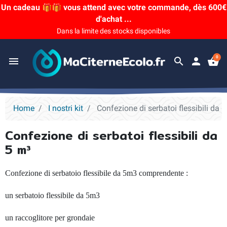
Un cadeau 🎁🎁 vous attend avec votre commande, dès 600€
d'achat ...
Dans la limite des stocks disponibles
0
menu
search
person
shopping_basket
Home
I nostri kit
Confezione di serbatoi flessibili da 
Confezione di serbatoi flessibili da
5 m³
Confezione di serbatoio flessibile da 5m3 comprendente :
un serbatoio flessibile da 5m3
un raccoglitore per grondaie