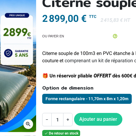
Citerne soup
2 899,00 €
TTC
2 415,83 € HT
OU PAYER EN
Citerne souple de 100m3 en PVC étanche à l'a
couture et
comprenant un kit de réparation o
keyboard_arrow_right
Suivant
🎁 Un réservoir pliable
OFFERT
dès 600€ d
Option de dimension
Forme rectangulaire - 11,70m x 8m x 1,20m
Ajouter au panier
−
+
zoom_in
De retour en stock
