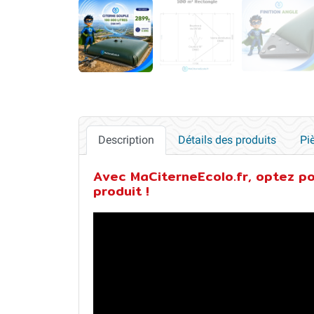
Description
Détails des produits
Pi
Avec MaCiterneEcolo.fr, optez po
produit !