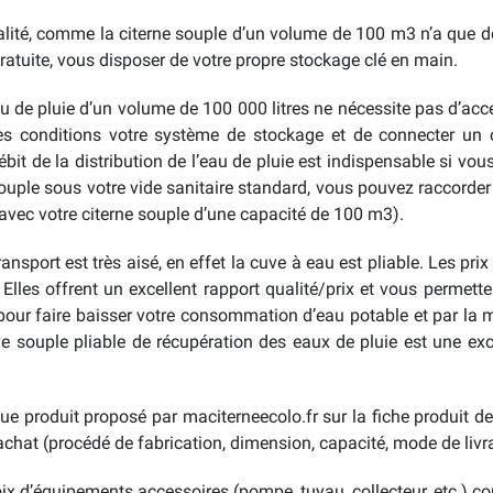
alité, comme la citerne souple d’un volume de 100 m3 n’a que d
gratuite, vous disposer de votre propre stockage clé en main.
u de pluie d’un volume de 100 000 litres ne nécessite pas d’acces
eures conditions votre système de stockage et de connecter un 
it de la distribution de l’eau de pluie est indispensable si vou
souple sous votre vide sanitaire standard, vous pouvez raccorder 
avec votre citerne souple d’une capacité de 100 m3).
ransport est très aisé, en effet la cuve à eau est pliable. Les pr
lles offrent un excellent rapport qualité/prix et vous permett
pour faire baisser votre consommation d’eau potable et par la 
e souple pliable de récupération des eaux de pluie est une exc
que produit proposé par maciterneecolo.fr sur la fiche produit d
hat (procédé de fabrication, dimension, capacité, mode de livrai
x d’équipements accessoires (pompe, tuyau, collecteur, etc.) c