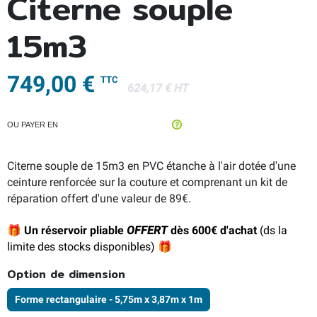
Citerne souple
15m3
749,00 €
TTC
624,17 € HT
OU PAYER EN
Citerne souple de 15m3 en PVC étanche à l'air dotée d'une
ceinture renforcée sur la couture et comprenant un kit de
réparation offert d'une valeur de 89€.
🎁 Un réservoir pliable
OFFERT
dès 600€ d'achat
(ds la
limite des stocks disponibles)
🎁
Option de dimension
Forme rectangulaire - 5,75m x 3,87m x 1m