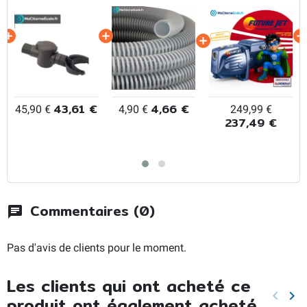
43,61 €
4,66 €
45,90 €
4,90 €
249,99 €
237,49 €
Commentaires (0)
chat
Pas d'avis de clients pour le moment.
Les clients qui ont acheté ce
keyboard_arrow_left
keyboard_arrow_right
produit ont également acheté...
Précéd
Sui