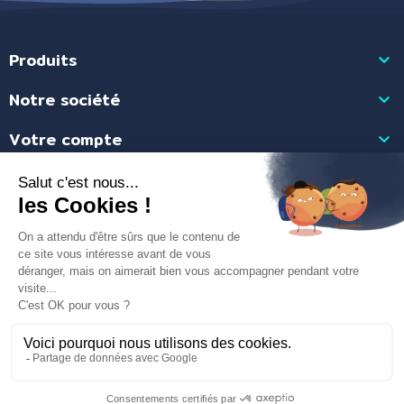
Produits

Notre société

Votre compte

Informations

Marchand approuvé par la Société des Avis Garantis,
cliquez ici pour
vérifier
.
Site réalisé par
AUDA
- Tous droits réservés Ma Citerne Ecolo©