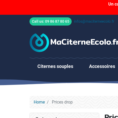
Un c
Call us:
09 86 87 80 65
infos@maciterneecolo.fr
Citernes souples
Accessoires
Home
Prices drop
Pri