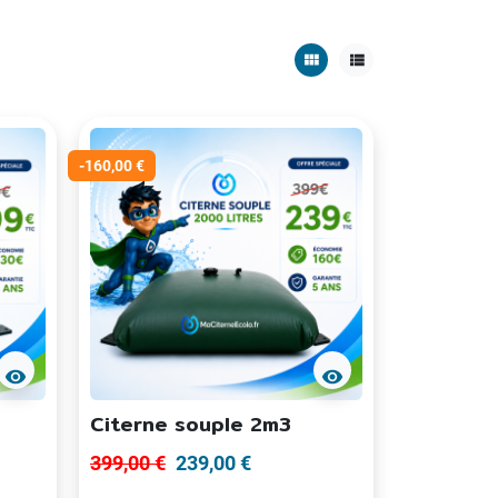
view_module
view_list
-160,00 €
visibility
visibility
Citerne souple 2m3
399,00 €
239,00 €