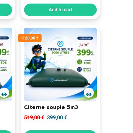
Add to cart
-120,00 €
visibility
visibility
Citerne souple 5m3
519,00 €
399,00 €