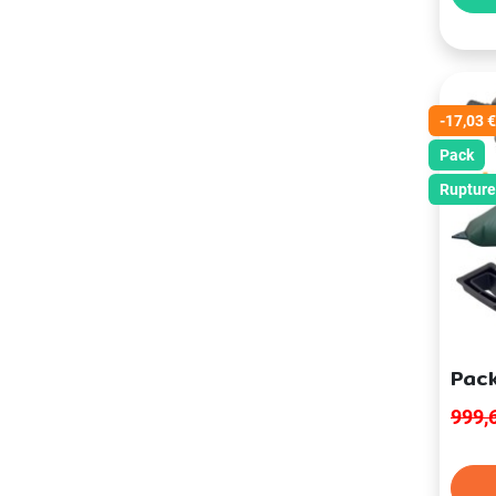
-17,03 €
Pack
Rupture
Pack
999,