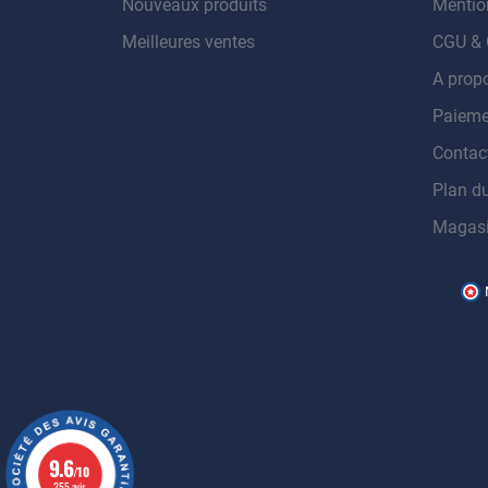
Nouveaux produits
Mentio
Meilleures ventes
CGU &
A prop
Paieme
Contac
Plan du
Magas
9.6
/10
255 avis