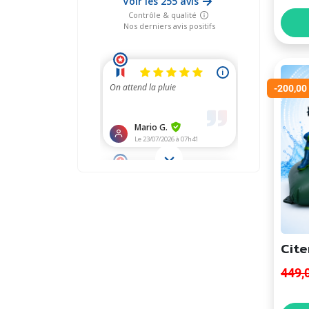
-200,00
Cite
449,