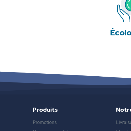
Écol
Produits
Notr
Promotions
Livrais