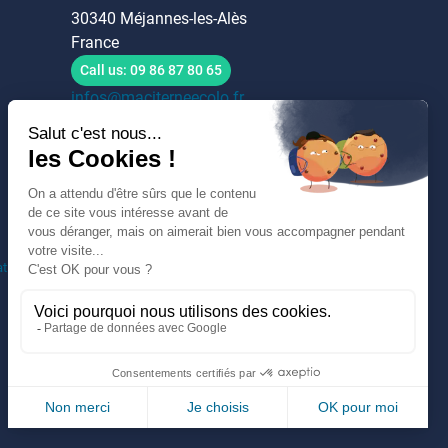
30340 Méjannes-les-Alès
France
Call us:
09 86 87 80 65
infos@maciterneecolo.fr
ation
.