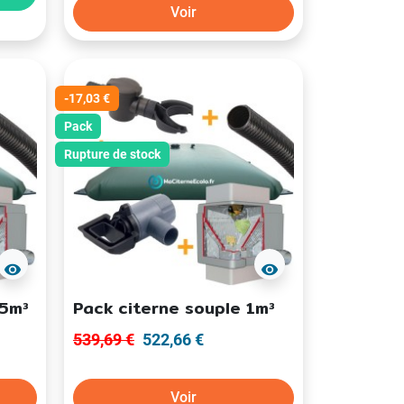
Voir
-17,03 €
Pack
Rupture de stock
visibility
visibility
15m³
Pack citerne souple 1m³
539,69 €
522,66 €
Voir