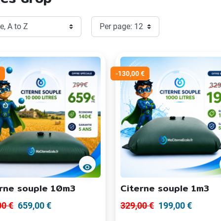
-130,00 €
visibility
rne souple 10m3
Citerne souple 1m3
00 €
659,00 €
329,00 €
199,00 €