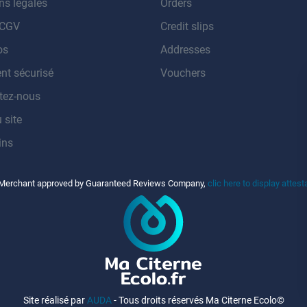
ns légales
Orders
 CGV
Credit slips
os
Addresses
nt sécurisé
Vouchers
tez-nous
 site
ins
Merchant approved by Guaranteed Reviews Company,
clic here to display attest
Site réalisé par
AUDA
- Tous droits réservés Ma Citerne Ecolo©