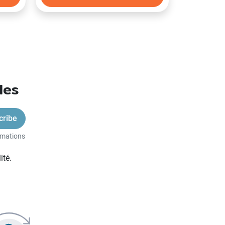
xt
les
rmations
ité.