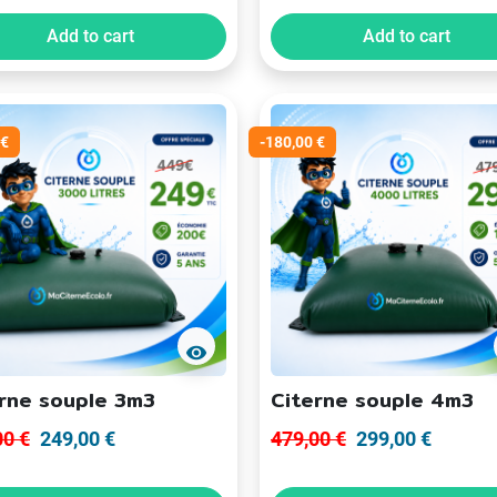
Add to cart
Add to cart
 €
-180,00 €
visibility
rne souple 3m3
Citerne souple 4m3
00 €
249,00 €
479,00 €
299,00 €