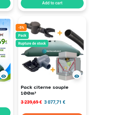
Add to cart
-5%
Pack
Rupture de stock
visibility
visibility
Pack citerne souple
100m³
3 239,69 €
3 077,71 €