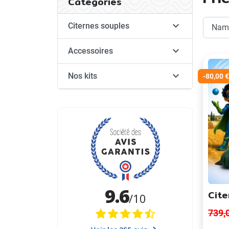
Categories

Citernes souples

Accessoires

Nos kits
-80,00 €
Cite
739,