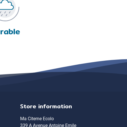
rable
Store information
Ma Citerne Ecolo
339 A Avenue Antoine Emile