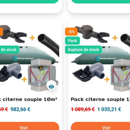
-5%
Pack
 de stock
Rupture de stock
visibility
 citerne souple 10m³
Pack citerne souple 
69 €
982,66 €
1 089,69 €
1 035,21 €
Voir
Voir