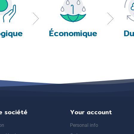
ogique
Économique
Du
e société
Your account
on
Personal info