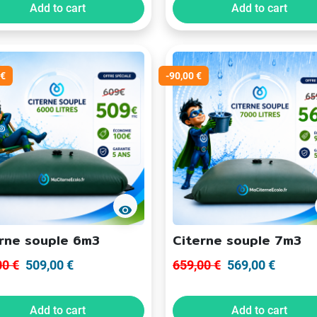
Add to cart
Add to cart
 €
-90,00 €
visibility
rne souple 6m3
Citerne souple 7m3
00 €
509,00 €
659,00 €
569,00 €
Add to cart
Add to cart