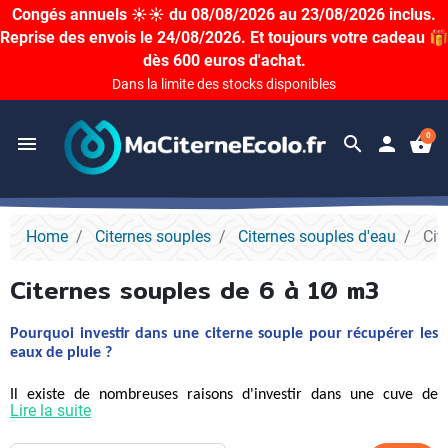
Congés annuels ☀️☀️ du 08/08/2026 au 23/08/2026 inclus.
Reprise des envois le 24/08/2026. Et toujours votre cadeau 🎁
dès 600 euros d'achat.
Dans la limite des stocks disponibles
0
menu
search
person
shopping_basket
Home
Citernes souples
Citernes souples d'eau
Cit
Citernes souples de 6 à 10 m3
Pourquoi investir dans une citerne souple pour récupérer les
eaux de pluie ?
Il existe de nombreuses raisons d'investir dans une cuve de
Lire la suite
récupération d'eau de pluie. Vous cherchez peut-être un moyen
d'économiser de l'argent sur votre facture d'eau ? Ou vous voulez