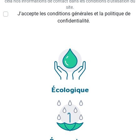
cela nos informations de contact dans les conditions d'utilisation du
site.
J'accepte les conditions générales et la politique de
Voici quelques-uns des avantages d'un investissement dans une
citerne souple de récupération d'eau de pluie :
confidentialité.
1. Économisez de l'argent sur votre facture d'eau : La collecte et
le stockage de l'eau de pluie peuvent vous aider à réduire votre
dépendance à l'égard des sources d'eau municipales, ce qui peut
vous faire économiser de l'argent sur votre facture d'eau
mensuelle.
2. Économiser l'eau et aider l'environnement : L'un des
Écologique
principaux avantages d'un
récupérateur d'eau de pluie
est qu'il
permet de conserver l'eau. Dans un monde où les pénuries d'eau
sont de plus en plus fréquentes, il s'agit d'une considération
importante.
3. Se préparer aux sécheresses et aux pénuries d'eau : Si vous
vivez dans une région sujette aux sécheresses, ou si vous voulez