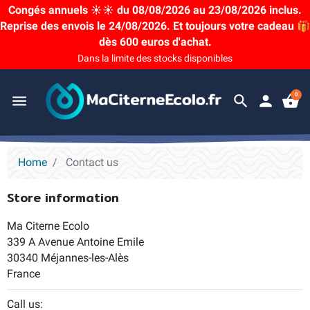
Congés annuels ☀️☀️ du 08/08/2026 au 23/08/2026 inclus.
Reprise des envois le 24/08/2026. Et toujours votre cadeau 🎁
dès 600 euros d'achat.
Dans la limite des stocks disponibles
0
menu
search
person
shopping_basket
Home
Contact us
Store information
Ma Citerne Ecolo
339 A Avenue Antoine Emile
30340 Méjannes-les-Alès
France
Call us: