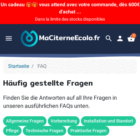
Un cadeau 🎁🎁 vous attend avec votre commande, dès 600€
d'achat ...
Dans la limite des stocks disponibles
0
menu
search
person
shopping_basket
Startseite
FAQ
Häufig gestellte Fragen
Finden Sie die Antworten auf all Ihre Fragen in
unseren ausführlichen FAQs unten.
Allgemeine Fragen
Vorbereitung
Installation und Standort
Pflege
Technische Fragen
Praktische Fragen