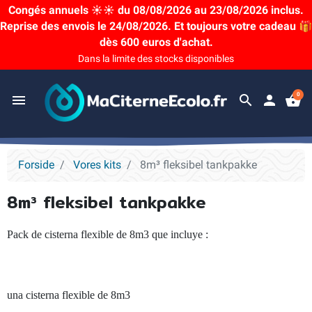
Congés annuels ☀️☀️ du 08/08/2026 au 23/08/2026 inclus.
Reprise des envois le 24/08/2026. Et toujours votre cadeau 🎁
dès 600 euros d'achat.
Dans la limite des stocks disponibles
0
menu
search
person
shopping_basket
Forside
Vores kits
8m³ fleksibel tankpakke
8m³ fleksibel tankpakke
Pack de cisterna flexible de 8m3 que incluye :
una cisterna flexible de 8m3