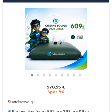
578,55 €
Spar 5%
Størrelsesvalg :
Rektangulær form - 5,52 m x 2,88 m x 0,8 m