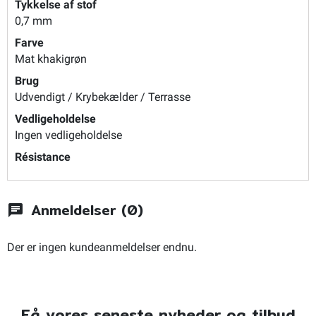
Tykkelse af stof
0,7 mm
Farve
Mat khakigrøn
Brug
Udvendigt / Krybekælder / Terrasse
Vedligeholdelse
Ingen vedligeholdelse
Résistance
Anmeldelser (0)
chat
Der er ingen kundeanmeldelser endnu.
Få vores seneste nyheder og tilbud