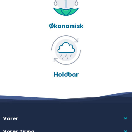
Økonomisk
Holdbar
Varer

Vores firma
