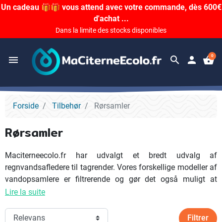
Un cadeau 🎁🎁 vous attend avec votre commande, dès 600€
d'achat ...
Dans la limite des stocks disponibles
0
menu
search
person
shopping_basket
Forside
Tilbehør
Rørsamler
Rørsamler
Maciterneecolo.fr har udvalgt et bredt udvalg af
regnvandsafledere til tagrender. Vores forskellige modeller af
vandopsamlere er filtrerende og gør det også muligt at
beskytte din tank eller dit kar mod de forskellige former for
Lire la suite
snavs, der findes på dit tag. Blade, insekter, kviste og mos
filtreres fra og ledes direkte ned i dit regnvandssystem. Der er
Filtrer