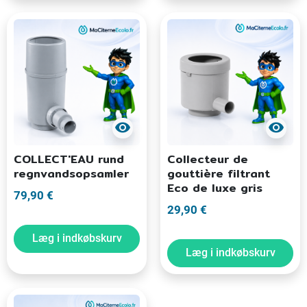
visibility
visibility
COLLECT'EAU rund
Collecteur de
regnvandsopsamler
gouttière filtrant
Eco de luxe gris
79,90 €
29,90 €
Læg i indkøbskurv
Læg i indkøbskurv