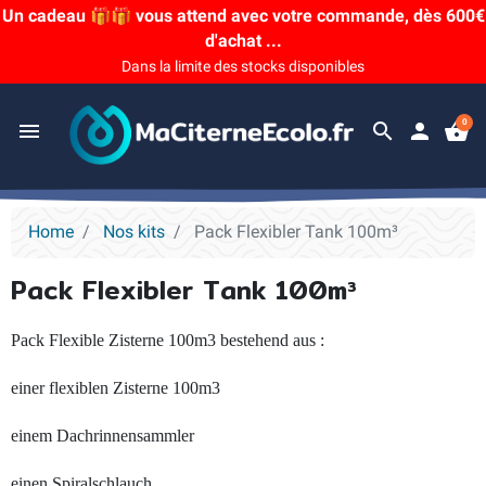
Un cadeau 🎁🎁 vous attend avec votre commande, dès 600€
d'achat ...
Dans la limite des stocks disponibles
0
menu
search
person
shopping_basket
Home
Nos kits
Pack Flexibler Tank 100m³
Pack Flexibler Tank 100m³
Pack Flexible Zisterne 100m3 bestehend aus :
einer flexiblen Zisterne 100m3
einem Dachrinnensammler
einen Spiralschlauch