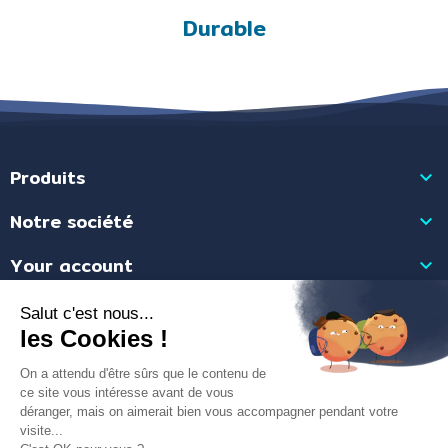
Durable
Produits

Notre société

Your account

Store information

Merchant approved by Guaranteed Reviews Company,
clic here to display
attestation
.