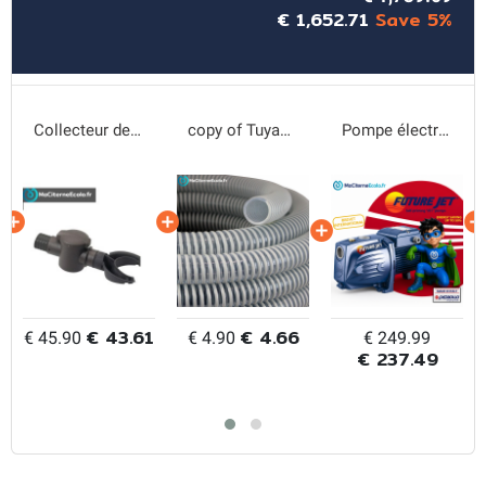
€ 1,652.71
Save 5%
Collecteur de gouttière
copy of Tuyau spirale DN25
Pompe électrique Future Jet
€ 43.61
€ 4.66
€ 45.90
€ 4.90
€ 249.99
€ 237.49