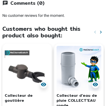
Comments (0)
chat
No customer reviews for the moment.
Customers who bought this
keyboard_arrow_left
keyboard_arrow_right
product also bought:
Previo
Ne
visibility
visibility
Collecteur de
Collecteur d'eau de
gouttière
pluie COLLECT'EAU
ronde