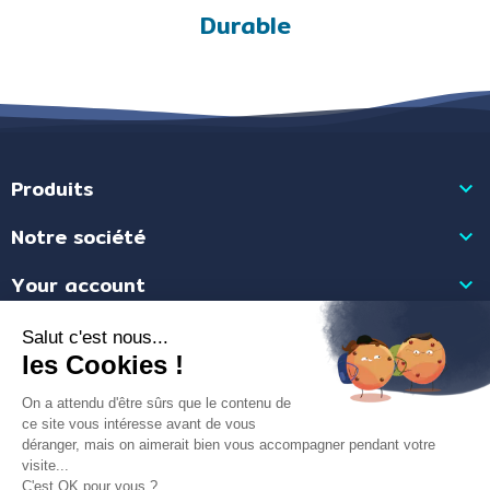
Durable
Produits

Notre société

Your account

Store information

Merchant approved by Guaranteed Reviews Company,
clic here to display
attestation
.