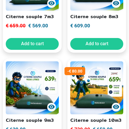
visibility
visibility
Citerne souple 7m3
Citerne souple 8m3
€ 659.00
€ 569.00
€ 609.00
Add to cart
Add to cart
-€ 80.00
visibility
visibility
Citerne souple 9m3
Citerne souple 10m3