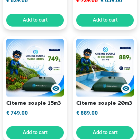
€ 639.00
€ 739.00
€ 659.00
Add to cart
Add to cart
visibility
visibility
Citerne souple 15m3
Citerne souple 20m3
€ 749.00
€ 889.00
Add to cart
Add to cart