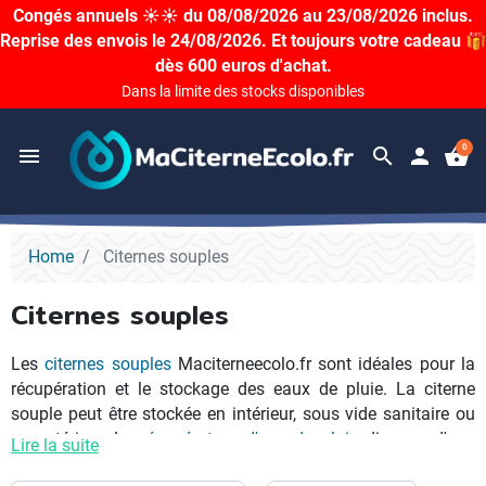
Congés annuels ☀️☀️ du 08/08/2026 au 23/08/2026 inclus.
Reprise des envois le 24/08/2026. Et toujours votre cadeau 🎁
dès 600 euros d'achat.
Dans la limite des stocks disponibles
0
menu
search
person
shopping_basket
Home
Citernes souples
Citernes souples
Les
citernes souples
Maciterneecolo.fr sont idéales pour la
récupération et le stockage des eaux de pluie. La citerne
souple peut être stockée en intérieur, sous vide sanitaire ou
en extérieur. Le
récupérateur d'eau de pluie
dispose d'une
Lire la suite
garantie de 5 ans fabricant, cependant la durée de vie peut