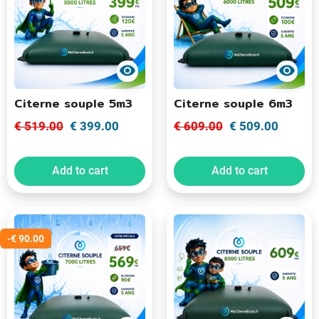
visibility
visibility
Citerne souple 5m3
Citerne souple 6m3
€ 519.00
€ 399.00
€ 609.00
€ 509.00
Add to cart
Add to cart
-€ 90.00